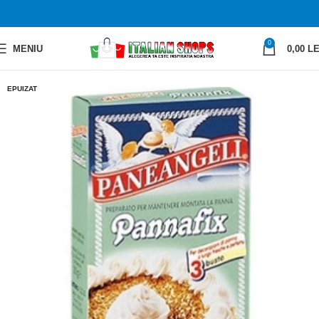
0
MENIU
0,00
LE
EPUIZAT