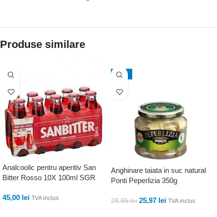
Produse similare
-10%
Analcoolic pentru aperitiv San
Anghinare taiata in suc natural
Bitter Rosso 10X 100ml SGR
Ponti Peperlizia 350g
45,00
lei
TVA inclus
25,97
lei
28,86
lei
TVA inclus
ADAUGĂ ÎN COȘ
ADAUGĂ ÎN COȘ