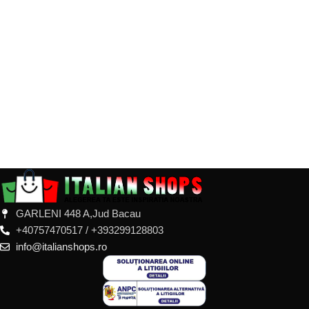
GARLENI 448 A,Jud Bacau
+40757470517 / +393299128803
info@italianshops.ro