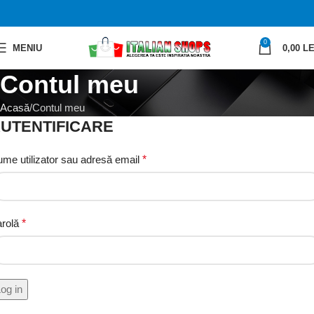
0
MENIU
0,00
LE
Contul meu
Acasă
Contul meu
UTENTIFICARE
me utilizator sau adresă email
*
arolă
*
og in