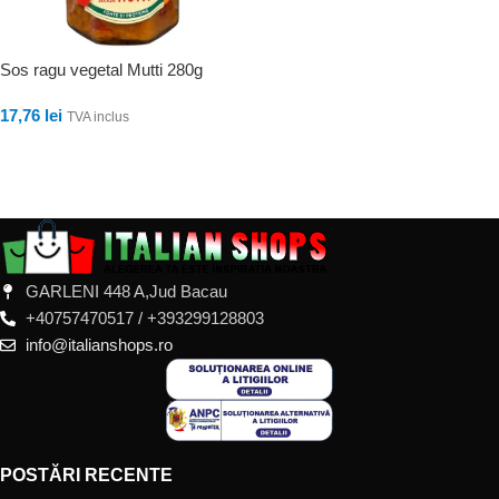
Sos ragu vegetal Mutti 280g
17,76
lei
TVA inclus
ADAUGĂ ÎN COȘ
GARLENI 448 A,Jud Bacau
+40757470517 / +393299128803
info@italianshops.ro
POSTĂRI RECENTE