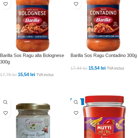
Barilla Sos Ragu alla Bolognese
Barilla Sos Ragu Contadino 300g
300g
15,54
lei
17,44
lei
TVA inclus
15,54
lei
17,76
lei
TVA inclus
ADAUGĂ ÎN COȘ
ADAUGĂ ÎN COȘ
-10%