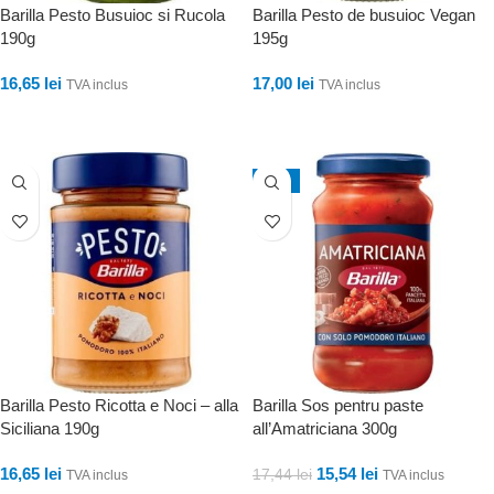
Barilla Pesto Busuioc si Rucola
Barilla Pesto de busuioc Vegan
190g
195g
16,65
lei
17,00
lei
TVA inclus
TVA inclus
ADAUGĂ ÎN COȘ
ADAUGĂ ÎN COȘ
-11%
Barilla Pesto Ricotta e Noci – alla
Barilla Sos pentru paste
Siciliana 190g
all’Amatriciana 300g
16,65
lei
15,54
lei
17,44
lei
TVA inclus
TVA inclus