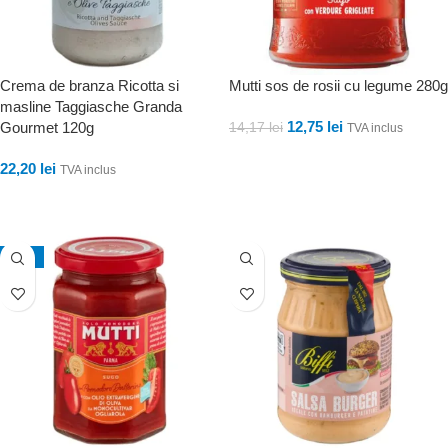
Crema de branza Ricotta si
Mutti sos de rosii cu legume 280g
masline Taggiasche Granda
12,75
lei
Gourmet 120g
14,17
lei
TVA inclus
ADAUGĂ ÎN COȘ
22,20
lei
TVA inclus
ADAUGĂ ÎN COȘ
-10%