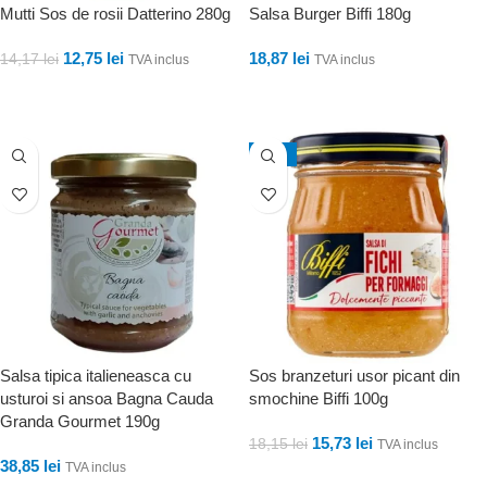
Mutti Sos de rosii Datterino 280g
Salsa Burger Biffi 180g
12,75
lei
18,87
lei
14,17
lei
TVA inclus
TVA inclus
ADAUGĂ ÎN COȘ
ADAUGĂ ÎN COȘ
-13%
Salsa tipica italieneasca cu
Sos branzeturi usor picant din
usturoi si ansoa Bagna Cauda
smochine Biffi 100g
Granda Gourmet 190g
15,73
lei
18,15
lei
TVA inclus
38,85
lei
TVA inclus
ADAUGĂ ÎN COȘ