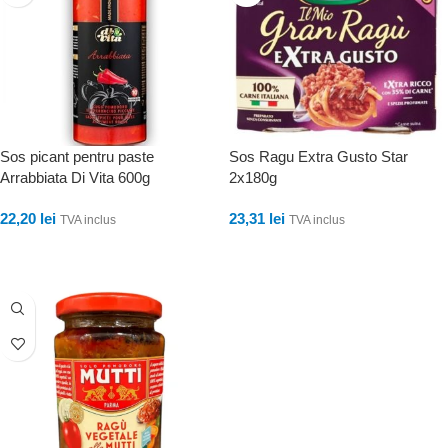
Sos picant pentru paste
Sos Ragu Extra Gusto Star
Arrabbiata Di Vita 600g
2x180g
22,20
lei
23,31
lei
TVA inclus
TVA inclus
ADAUGĂ ÎN COȘ
ADAUGĂ ÎN COȘ