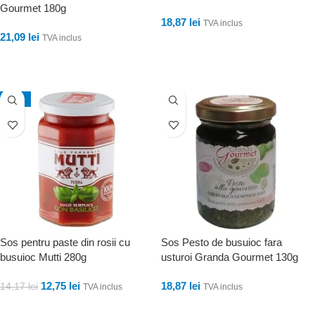
Gourmet 180g
18,87
lei
TVA inclus
21,09
lei
TVA inclus
ADAUGĂ ÎN COȘ
ADAUGĂ ÎN COȘ
-10%
Sos pentru paste din rosii cu
Sos Pesto de busuioc fara
busuioc Mutti 280g
usturoi Granda Gourmet 130g
12,75
lei
18,87
lei
14,17
lei
TVA inclus
TVA inclus
ADAUGĂ ÎN COȘ
ADAUGĂ ÎN COȘ