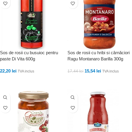
Sos de rosii cu busuioc pentru
Sos de rosii cu hribi si cârnăciori
paste Di Vita 600g
Ragu Montanaro Barilla 300g
22,20
lei
15,54
lei
17,44
lei
TVA inclus
TVA inclus
ADAUGĂ ÎN COȘ
ADAUGĂ ÎN COȘ