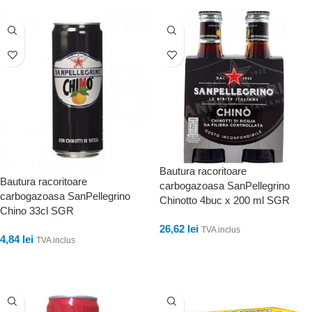
Bautura racoritoare
Bautura racoritoare
carbogazoasa SanPellegrino
carbogazoasa SanPellegrino
Chinotto 4buc x 200 ml SGR
Chino 33cl SGR
26,62
lei
TVA inclus
4,84
lei
TVA inclus
ADAUGĂ ÎN COȘ
ADAUGĂ ÎN COȘ