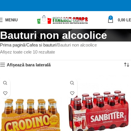
0
MENIU
0,00
LE
Bauturi non alcoolice
Prima pagină
Cafea si bauturi
Bauturi non alcoolice
Afișez toate cele 10 rezultate
Afișează bara laterală