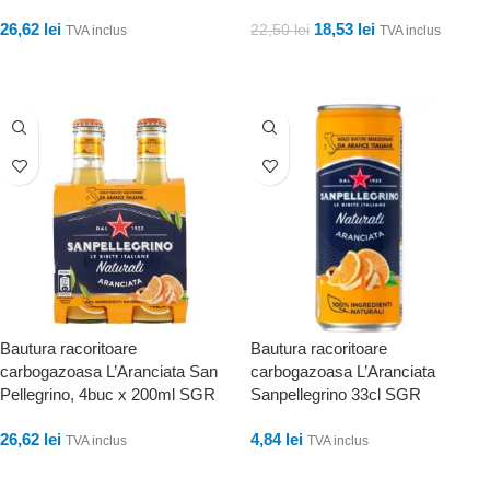
26,62
lei
18,53
lei
22,50
lei
TVA inclus
TVA inclus
ADAUGĂ ÎN COȘ
ADAUGĂ ÎN COȘ
Bautura racoritoare
Bautura racoritoare
carbogazoasa L’Aranciata San
carbogazoasa L’Aranciata
Pellegrino, 4buc x 200ml SGR
Sanpellegrino 33cl SGR
26,62
lei
4,84
lei
TVA inclus
TVA inclus
ADAUGĂ ÎN COȘ
ADAUGĂ ÎN COȘ