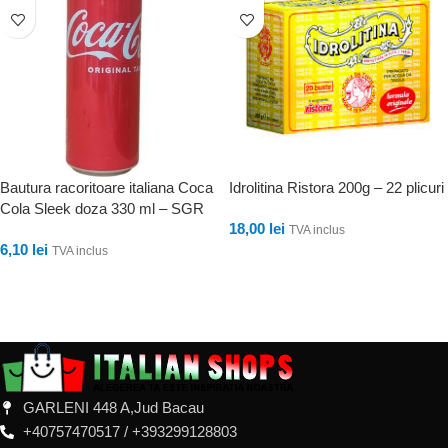
Bautura racoritoare italiana Coca
Idrolitina Ristora 200g – 22 plicuri
Cola Sleek doza 330 ml – SGR
18,00
lei
TVA inclus
6,10
lei
TVA inclus
ADAUGĂ ÎN COȘ
ADAUGĂ ÎN COȘ
GARLENI 448 A,Jud Bacau
+40757470517 / +393299128803