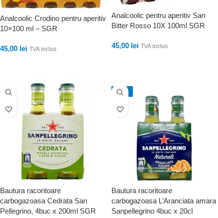
Analcoolic pentru aperitiv San
Analcoolic Crodino pentru aperitiv
Bitter Rosso 10X 100ml SGR
10×100 ml – SGR
45,00
lei
TVA inclus
45,00
lei
TVA inclus
ADAUGĂ ÎN COȘ
ADAUGĂ ÎN COȘ
-18%
Bautura racoritoare
Bautura racoritoare
carbogazoasa Cedrata San
carbogazoasa L’Aranciata amara
Pellegrino, 4buc x 200ml SGR
Sanpellegrino 4buc x 20cl