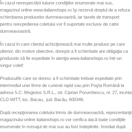
În cazul nerespectării tuturor condiţiilor enumerate mai sus,
magazinul online www.italianshops.ro îşi rezervă dreptul de a refuza
schimbarea produselor dumneavoastră, iar taxele de transport
pentru reexpedierea coletului vor fi suportate exclusiv de catre
dumneavoastră.
În cazul în care clientul achiziţionează mai multe produse pe care
ulterior, din motive obiective, doreşte a fi schimbate are obligaţia ca
produsele să fie expediate în atenţia www.italianshops.ro într-un
singur colet!
Produsul/le care se doresc a fi schimbate trebuie expediate prin
intermediul unei firme de curierat rapid sau prin Poşta Română la
adresa S.C. Megistos S.R.L., str. Ciprian Porumbescu, nr. 27, incinta
CLD WITT, loc. Bacau, jud. Bacău, 600346.
După recepţionarea coletului trimis de dumneavoastră, reprezentanţii
magazinului online italianshops.ro vor verifica dacă toate condiţiile
enumerate în mesajul de mai sus au fost îndeplinite. Imediat după