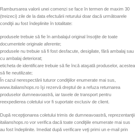
Rambursarea valorii unei comenzi se face în termen de maxim 30
(treizeci) zile de la data efectuării returului doar dacă următoarele
condiţii au fost îndeplinite în totalitate:
produsele trebuie să fie în ambalajul original însoţite de toate
documentele originale aferente;
produsele nu trebuie să fi fost desfacute, desigilate, fără ambalaj sau
cu ambalaj deteriorat;
eticheta de identificare trebuie să fie încă ataşată produselor, acestea
să fie neutilizate;
În cazul nerespectării tuturor condiţiilor enumerate mai sus,
www.italianshops.ro îşi rezervă dreptul de a refuza returnarea
produselor dumneavoastră, iar taxele de transport pentru
reexpedierea coletului vor fi suportate exclusiv de client.
După recepţionarea coletului trimis de dumneavoastră, reprezentanţii
italianshops.ro vor verifica dacă toate condiţiile enumerate mai sus
au fost îndeplinite. Imediat după verificare veţi primi un e-mail prin