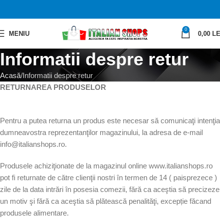
0
MENIU
0,00
LE
Informatii despre retur
Acasă
Informatii despre retur
RETURNAREA PRODUSELOR
Pentru a putea returna un produs este necesar să comunicaţi intenţia
dumneavostra reprezentanţilor magazinului, la adresa de e-mail
info@italianshops.ro.
Produsele achiziţionate de la magazinul online www.italianshops.ro
pot fi returnate de către clienţii nostri în termen de 14 ( paisprezece )
zile de la data intrări în posesia comezii, fără ca aceştia să precizeze
un motiv şi fără ca aceştia să plătească penalităţi, excepție făcand
produsele alimentare.