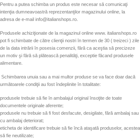
Pentru a putea schimba un produs este necesar să comunicaţi
intenţia dumneavoastră reprezentanţilor magazinului online, la
adresa de e-mail info@italianshops.ro.
Produsele achiziţionate de la magazinul online www. italianshops.ro
pot fi schimbate de către clienţii nostri în termen de 30 ( treizeci ) zile
de la data intrării în posesia comenzii, fără ca aceştia să precizeze
un motiv şi fără să plătească penalităţi, exceptie făcand produsele
alimentare.
Schimbarea unuia sau a mai multor produse se va face doar dacă
următoarele condiţii au fost îndeplinite în totalitate:
produsele trebuie să fie în ambalajul original însoţite de toate
documentele originale aferente;
produsele nu trebuie să fi fost desfacute, desigilate, fără ambalaj sau
cu ambalaj deteriorat;
eticheta de identificare trebuie să fie încă ataşată produselor, acestea
să fie neutilizate;