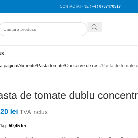
CONTACTATI-NE
( +4 ) 0757470517
US
a pagină
Alimente
Pasta tomate
Conserve de rosii
Pasta de tomate d
i
asta de tomate dublu concentr
,20
lei
TVA inclus
/kg:
50,45
lei