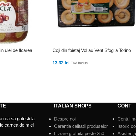
in ulei de floarea
Coji din foietaj Vol au Vent Sfoglia Torino
13,32
lei
TVA inclus
ADAUGĂ ÎN COȘ
TE
ITALIAN SHOPS
CONT
ri ca sa gatesti la
Despre noi
Contul m
tie carnea de miel
Garantia calitatii produselor
Istoric c
Livrare gratuita peste 250
Asistenţă 