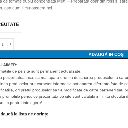
a de tomate dublu concentrata Mutti – Preparata doar din rosii si sare,
on, asa cum il cunoastem noi.
REUTATE
ADAUGĂ ÎN COȘ
CLAIMER:
rmatiile de pe site sunt permanent actualizate.
ta posibilitatea insa, sa mai apara erori in descrierea produselor, a car
inea produselor are caracter informativ, pot aparea diferente fata de c
ficatiile, ori pretul produselor sa fie modificate de catre parteneri sau p
 promotiile periodice prezentata pe site sunt valabile in limita stocului d
umim pentru intelegere!
daugă la lista de dorințe