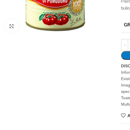
Past
buli
G
Faceți clic pentru a mări
DIS
Info
Exis
Imag
speci
Toate
Mult
A