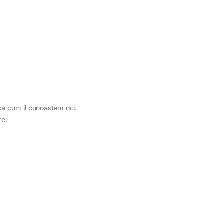
 asa cum il cunoastem noi.
re.