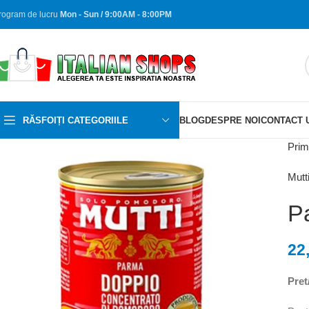
rogram de lucru
Mon - Sun / 9:00AM - 8:00PM
RĂSFOIȚI CATEGORIILE
BLOG
DESPRE NOI
CONTACT 
Prim
Mutt
P
22
Pret