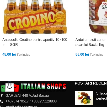
Analcoolic Crodino pentru aperitiv 10×100
Ardei umpluti cu ton 
ml – SGR
soarelui Sacla 1kg
45,00
lei
85,00
lei
TVA inclus
TVA inclus
ADAUGĂ ÎN COȘ
ADAUGĂ ÎN COȘ
POSTĂRI RECEN
5 Trucu
GARLENI 448 A,Jud Bacau
perfec
+40757470517 / +393299128803
info@italianshops.ro