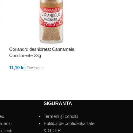
Coriandru deshidratat Cannamela
Drojdie de bere 
Condimente 23g
Fornaio Paneange
11,10
lei
11,10
lei
TVA inclus
TVA inclu
ADAUGĂ ÎN COȘ
ADAUGĂ ÎN CO
SIGURANTA
eu
Termeni şi condiţii
omenzi
Politica de confidentialitate
clienţi
& GDPR