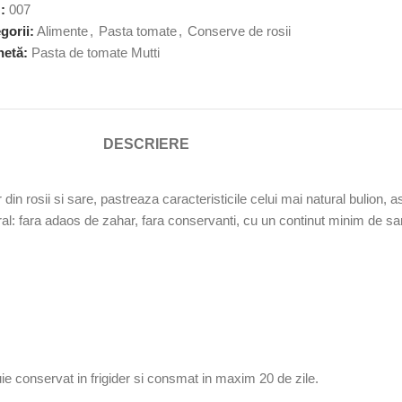
U:
007
gorii:
Alimente
,
Pasta tomate
,
Conserve de rosii
hetă:
Pasta de tomate Mutti
DESCRIERE
din rosii si sare, pastreaza caracteristicile celui mai natural bulion,
al: fara adaos de zahar, fara conservanti, cu un continut minim de sa
uie conservat in frigider si consmat in maxim 20 de zile.