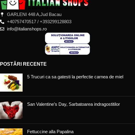
GARLENI 448 A,Jud Bacau
+40757470517 / +393299128803
info@italianshops.ro
POSTĂRI RECENTE
5 Trucuri ca sa gatesti la perfectie carnea de miel
San Valentine’s Day, Sarbatoarea indragostitilor
Fettuccine alla Papalina