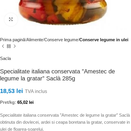
Faceți clic pentru a mări
Prima pagină
Alimente
Conserve legume
Conserve legume in ulei
Sacla
Specialitate italiana conservata ”Amestec de
legume la gratar” Saclà 285g
18,53
lei
TVA inclus
Pret/kg:
65,02
lei
Specialitate italiana conservata ”Amestec de legume la gratar” Saclà
obtinuta din dovlecei, ardei si ceapa boretana la gratar, conservate in
ulei de floarea-soarelui.