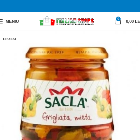
0
MENIU
0,00
LE
EPUIZAT