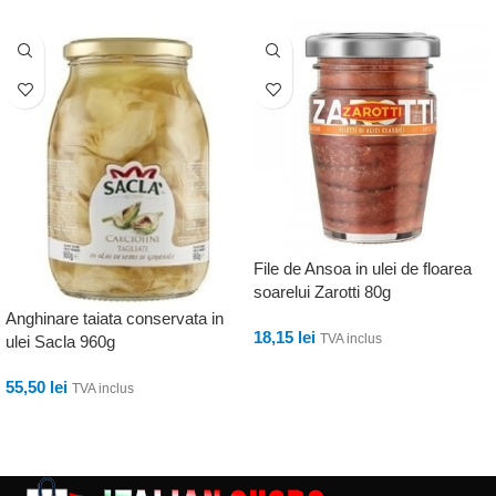
File de Ansoa in ulei de floarea
soarelui Zarotti 80g
Anghinare taiata conservata in
18,15
lei
TVA inclus
ulei Sacla 960g
ADAUGĂ ÎN COȘ
55,50
lei
TVA inclus
ADAUGĂ ÎN COȘ