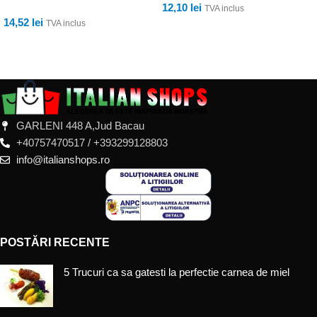
12,10
lei
TVA inclus
14,52
lei
TVA inclus
ADAUGĂ ÎN COȘ
ADAUGĂ ÎN COȘ
GARLENI 448 A,Jud Bacau
+40757470517 / +393299128803
info@italianshops.ro
POSTĂRI RECENTE
5 Trucuri ca sa gatesti la perfectie carnea de miel