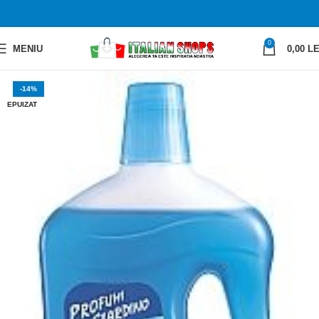
0
MENIU
0,00
LE
-14%
EPUIZAT