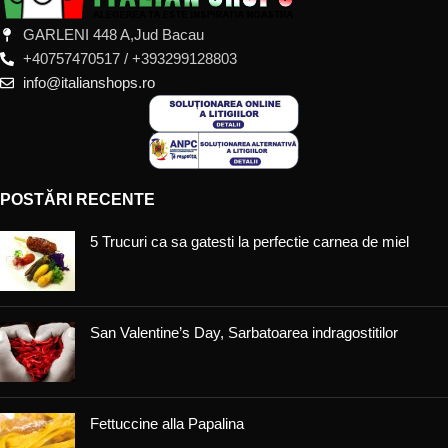
GARLENI 448 A,Jud Bacau
+40757470517 / +393299128803
info@italianshops.ro
POSTĂRI RECENTE
5 Trucuri ca sa gatesti la perfectie carnea de miel
San Valentine’s Day, Sarbatoarea indragostitilor
Fettuccine alla Papalina