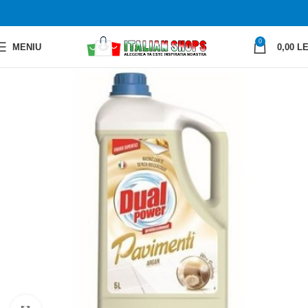
0
MENIU
0,00
LE