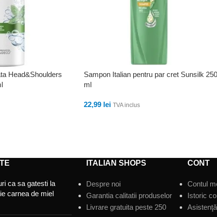
ata Head&Shoulders
Sampon Italian pentru par cret Sunsilk 25
l
ml
22,99
lei
TVA inclus
ADAUGĂ ÎN COȘ
TE
ITALIAN SHOPS
CONT
ri ca sa gatesti la
Despre noi
Contul m
tie carnea de miel
Garantia calitatii produselor
Istoric c
Livrare gratuita peste 250
Asistenţă 