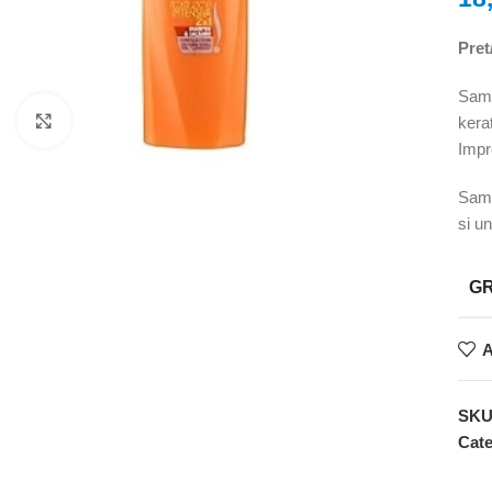
Pret/
Samp
Faceți clic pentru a mări
kera
Impr
Samp
si un
G
A
SK
Cate