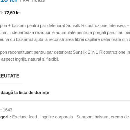
l:
72,60
lei
on + balsam pentru par deteriorat Sunsilk Ricostruzione Intensiva – 
tina , indeparteaza reziduurile acumulate pentru a pregăti parul tau p
euna cu balsamul ajuta la reconstruirea fibrei capilare deteriorate din
on reconstituant pentru par deteriorat Sunsilk 2 in 1 Ricostruzione Int
 aspect ingrijit, natural si flexibil.
REUTATE
daugă la lista de dorințe
U:
1643
gorii:
Exclude feed
,
Ingrijire corporala
,
Sampon, balsam, crema de 