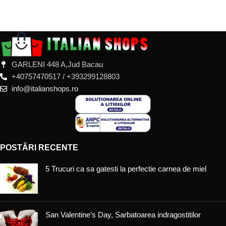
ADAUGĂ ÎN COȘ
ADAUGĂ ÎN COȘ
GARLENI 448 A,Jud Bacau
+40757470517 / +393299128803
info@italianshops.ro
POSTĂRI RECENTE
5 Trucuri ca sa gatesti la perfectie carnea de miel
San Valentine’s Day, Sarbatoarea indragostitilor