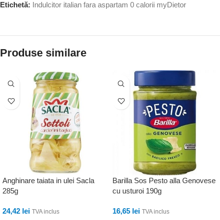
Etichetă:
Indulcitor italian fara aspartam 0 calorii myDietor
Produse similare
Anghinare taiata in ulei Sacla
Barilla Sos Pesto alla Genovese
285g
cu usturoi 190g
24,42
lei
16,65
lei
TVA inclus
TVA inclus