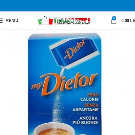
0
MENIU
0,00
LE