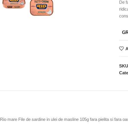
De f
ridi
cons
G
A
SK
Cate
Rio mare File de sardine in ulei de masline 105g fara pielita si fara oa