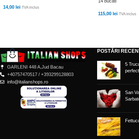
14 bucati
14,00
lei
TVA inclus
115,00
lei
TVA inclus
ADAUGĂ ÎN COȘ
ADAUGĂ ÎN COȘ
POSTĂRI RECEN
5 Trucu
GARLENI 448 A,Jud Bacau
perfec
+40757470517 / +393299128803
info@italianshops.ro
San Va
Sarbato
Fettucc