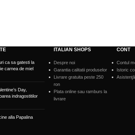
TE
ITALIAN SHOPS
CONT
ri ca sa gatesti la
Despre noi
Contul m
tie carnea de miel
Garantia calitatii produselor
Istoric c
Livrare gratuita peste 250
Asistenţă 
ron
lentine’s Day,
Plata online sau ramburs la
area indragostitilor
livrare
ine alla Papalina