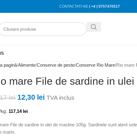
CONTACTATI-NE
( +4 ) 0757470517
US
a pagină
Alimente
Conserve de peste
Conserve Rio Mare
Rio mare F
o mare File de sardine in ule
12,30
lei
,17
lei
TVA inclus
/kg:
117,14
lei
mare File de sardine in ulei de masline 105g. Sardinele sunt atent sel
e marin.