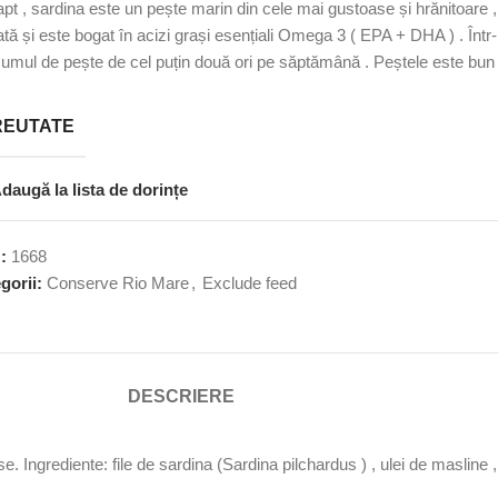
apt , sardina este un pește marin din cele mai gustoase și hrănitoare , 
cată și este bogat în acizi grași esențiali Omega 3 ( EPA + DHA ) . Într
umul de pește de cel puțin două ori pe săptămână . Peștele este bun ,
REUTATE
daugă la lista de dorințe
U:
1668
gorii:
Conserve Rio Mare
,
Exclude feed
DESCRIERE
se. Ingrediente: file de sardina (Sardina pilchardus ) , ulei de masline 