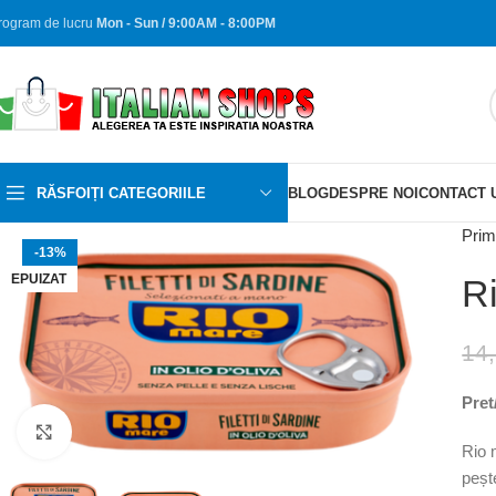
rogram de lucru
Mon - Sun / 9:00AM - 8:00PM
RĂSFOIȚI CATEGORIILE
BLOG
DESPRE NOI
CONTACT 
Prim
-13%
EPUIZAT
Ri
14
Pret
Faceți clic pentru a mări
Rio 
peșt