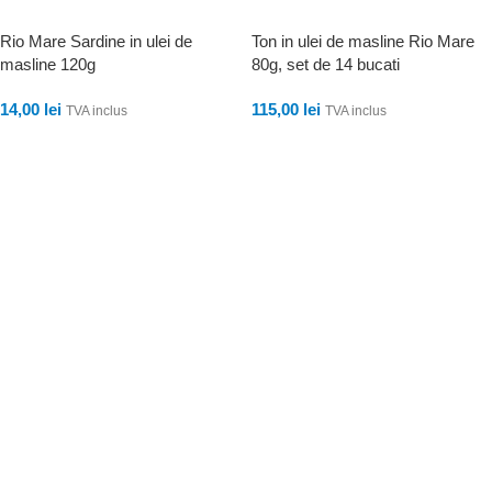
Rio Mare Sardine in ulei de
Ton in ulei de masline Rio Mare
masline 120g
80g, set de 14 bucati
14,00
lei
115,00
lei
TVA inclus
TVA inclus
ADAUGĂ ÎN COȘ
ADAUGĂ ÎN COȘ