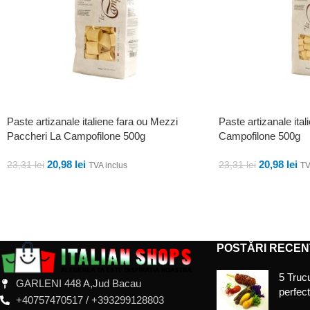
Paste artizanale italiene fara ou Mezzi
Paste artizanale it
Paccheri La Campofilone 500g
Campofilone 500g
20,98
lei
20,98
lei
23,31
lei
23,31
lei
TVA inclus
TV
ADAUGĂ ÎN COȘ
ADAUGĂ ÎN COȘ
POSTĂRI RECEN
5 Trucu
GARLENI 448 A,Jud Bacau
perfec
+40757470517 / +393299128803