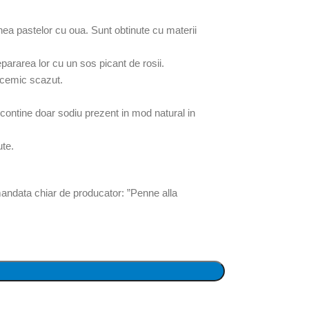
nea pastelor cu oua. Sunt obtinute cu materii
ararea lor cu un sos picant de rosii.
licemic scazut.
 contine doar sodiu prezent in mod natural in
ute.
andata chiar de producator: ”Penne alla