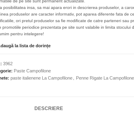
rmatiile de pe site sunt permanent actualizate.
ta posibilitatea insa, sa mai apara erori in descrierea produselor, a car
inea produselor are caracter informativ, pot aparea diferente fata de c
ficatiile, ori pretul produselor sa fie modificate de catre parteneri sau p
 promotiile periodice prezentata pe site sunt valabile in limita stocului d
umim pentru intelegere!
daugă la lista de dorințe
U:
3962
gorie:
Paste Campofilone
hete:
paste italienene La Campofilone
,
Penne Rigate La Campofilon
DESCRIERE