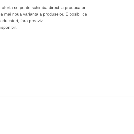
or oferta se poate schimba direct la producator.
ea mai noua varianta a produselor. E posibil ca
roducatori, fara preaviz.
isponibil.
e