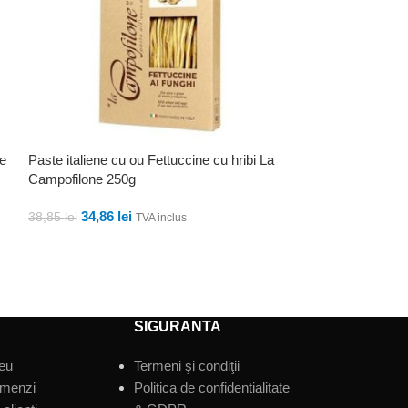
te
Paste italiene cu ou Fettuccine cu hribi La
Paste italiene Fe
Campofilone 250g
Campofilone 250
34,86
lei
34,86
le
38,85
lei
38,85
lei
TVA inclus
ADAUGĂ ÎN COȘ
ADAUGĂ ÎN CO
SIGURANTA
eu
Termeni şi condiţii
omenzi
Politica de confidentialitate