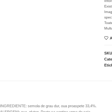
Info
Exis
Imag
speci
Toate
Mult
A
SK
Cate
Etic
INGREDIENTE: semola de grau dur, oua proaspete 33,4%.
ALERGENI: oua, gluten. Poate sa contina urme de soia.