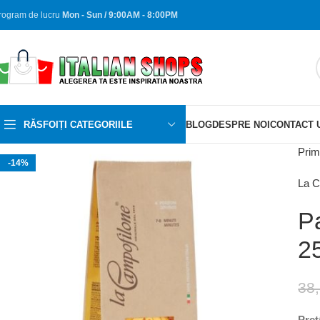
rogram de lucru
Mon - Sun / 9:00AM - 8:00PM
RĂSFOIȚI CATEGORIILE
BLOG
DESPRE NOI
CONTACT 
Prim
-14%
La C
P
2
38
Pret