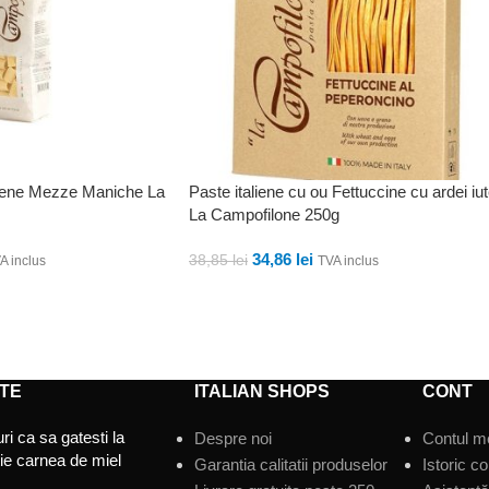
aliene Mezze Maniche La
Paste italiene cu ou Fettuccine cu ardei iu
La Campofilone 250g
34,86
lei
38,85
lei
A inclus
TVA inclus
ADAUGĂ ÎN COȘ
TE
ITALIAN SHOPS
CONT
ri ca sa gatesti la
Despre noi
Contul m
tie carnea de miel
Garantia calitatii produselor
Istoric c