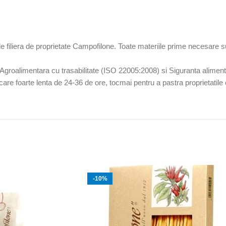
e filiera de proprietate Campofilone. Toate materiile prime necesare 
ra Agroalimentara cu trasabilitate (ISO 22005:2008) si Siguranta alime
re foarte lenta de 24-36 de ore, tocmai pentru a pastra proprietatile or
-10%