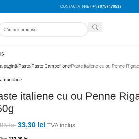
CONTACTATI-NE
( +4 ) 0757470517
US
a pagină
Paste
Paste Campofilone
Paste italiene cu ou Penne Rigat
ampofilone
aste italiene cu ou Penne Rig
50g
33,30
lei
,85
lei
TVA inclus
/kg:
133,20
lei