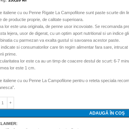
e italiene cu ou Penne Rigate La Campofilone sunt paste scurte din li
e de productie proprie, de calitate superioara.
a lor este una originala, de penne usor incovoiate. Se recomanda prep
sta lejera, usor de digerat, cu un optim aport nutritional si un indice g
inatia cu parmezan va exalta gustul si savoarea acestor paste.
 indicate si consumatorilor care tin regim alimentar fara sare, intrucat
rii prime.
icularitatea lor este ca au un timp de coacere destul de scurt: 6-7 min
imea lor este 1 cm.
e italiene cu ou Penne La Campofilone pentru o reteta speciala recom
anesca”.
ADAUGĂ ÎN COȘ
CLAIMER: