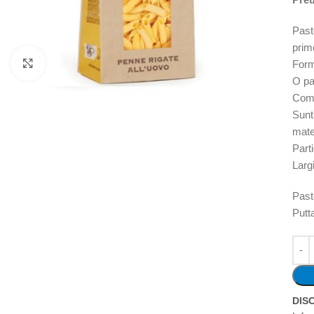
Past
prim
Faceți clic pentru a mări
Form
O pa
Comb
Sunt
mate
Part
Larg
Past
Putt
DIS