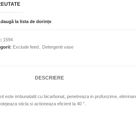
REUTATE
daugă la lista de dorințe
U:
1594
gorii:
Exclude feed
,
Detergenti vase
DESCRIERE
nt este imbunatatit cu bicarbonat, penetreaza in profunzime, eliminand 
otejeaza sticla si actioneaza eficient la 40 °.