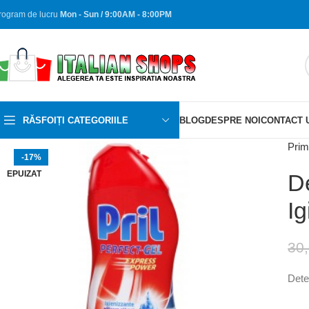
rogram de lucru
Mon - Sun / 9:00AM - 8:00PM
RĂSFOIȚI CATEGORIILE
BLOG
DESPRE NOI
CONTACT 
Prim
-17%
EPUIZAT
De
Ig
30
Dete