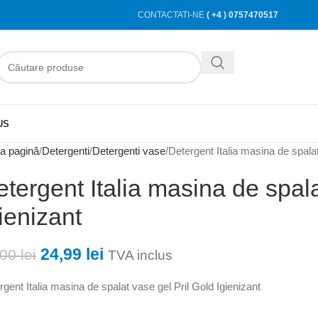
CONTACTATI-NE
( +4 ) 0757470517
US
a pagină
Detergenti
Detergenti vase
Detergent Italia masina de spalat
tergent Italia masina de spala
ienizant
24,99
lei
,00
lei
TVA inclus
rgent Italia masina de spalat vase gel Pril Gold Igienizant