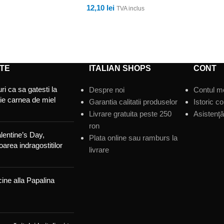
12,10
lei
TVA inclus
ADAUGĂ ÎN COȘ
TE
ITALIAN SHOPS
CONT
ri ca sa gatesti la
Despre noi
Contul m
tie carnea de miel
Garantia calitatii produselor
Istoric c
Livrare gratuita peste 250
Asistenţă 
ron
lentine’s Day,
Plata online sau ramburs la
area indragostitilor
livrare
ine alla Papalina