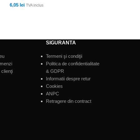
6,05
lei
TVA inclus
ADAUGĂ ÎN COȘ
SIGURANTA
eu
Termeni şi condiţii
omenzi
Politica de confidentialitate
clienţi
& GDPR
Informatii despre retur
Cookies
ANPC
Retragere din contract