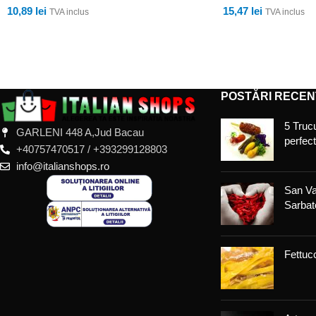
10,89
lei
15,47
lei
TVA inclus
TVA inclus
ADAUGĂ ÎN COȘ
ADAUGĂ ÎN COȘ
POSTĂRI RECEN
5 Trucu
GARLENI 448 A,Jud Bacau
perfec
+40757470517 / +393299128803
info@italianshops.ro
San Va
Sarbato
Fettucc