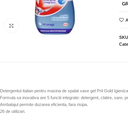
G
A
Faceți clic pentru a mări
SK
Cate
Detergentul italian pentru masina de spalat vase gel Pril Gold Igieniza
Formula sa inovativa are 5 functii integrate: detergent, clatire, sare, pr
Ambalajul permite dozarea eficienta, fara risipa.
26 de utilizari.