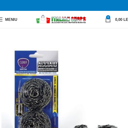
0
MENIU
0,00
LE