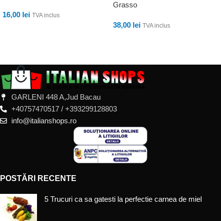
Grasso
16,00
lei
TVA inclus
38,00
lei
TVA inclus
ADAUGĂ ÎN COȘ
ADAUGĂ ÎN COȘ
GARLENI 448 A,Jud Bacau
+40757470517 / +393299128803
info@italianshops.ro
POSTĂRI RECENTE
5 Trucuri ca sa gatesti la perfectie carnea de miel