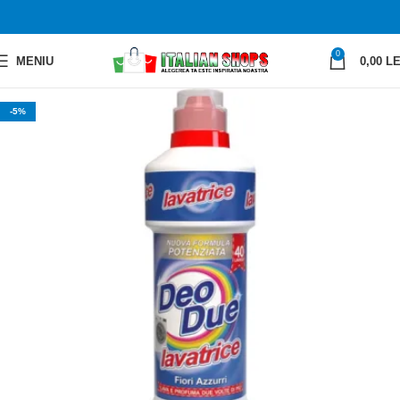
0
MENIU
0,00
LE
-5%