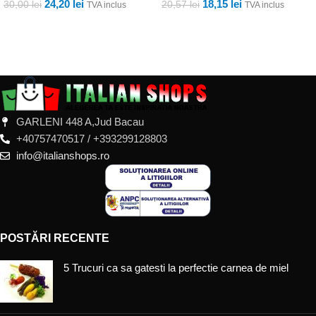
24,20
lei
18,15
lei
30,00
lei
20,57
lei
TVA inclus
TVA inclus
ADAUGĂ ÎN COȘ
ADAUGĂ ÎN COȘ
GARLENI 448 A,Jud Bacau
+40757470517 / +393299128803
info@italianshops.ro
POSTĂRI RECENTE
5 Trucuri ca sa gatesti la perfectie carnea de miel