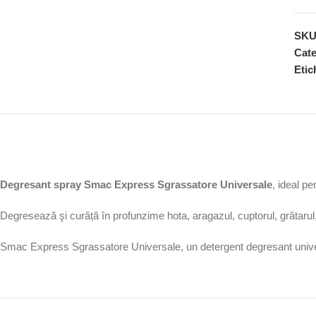
SK
Cate
Etic
Degresant spray Smac Express Sgrassatore Universale
, ideal pe
Degresează şi curăță în profunzime hota, aragazul, cuptorul, grătarul, 
Smac Express Sgrassatore Universale, un detergent degresant univer