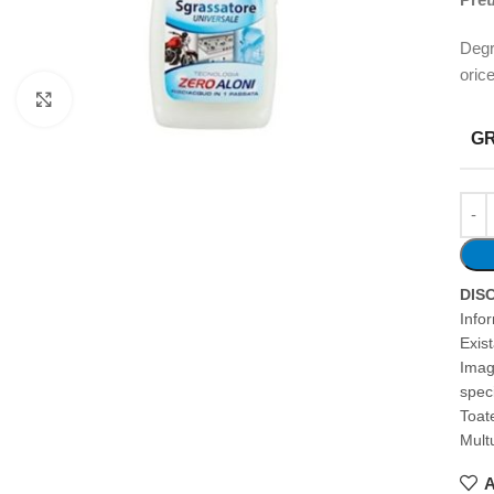
Degr
orice
Faceți clic pentru a mări
G
DIS
Info
Exis
Imag
speci
Toate
Mult
A