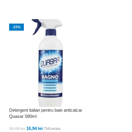
-15%
Detergent spray 
Detergent italian pentru baie anticalcar
Brillacciaio Trigg
Quasar 580ml
21,00
lei
TVA inclu
16,94
lei
20,00
lei
TVA inclus