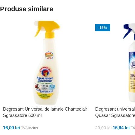
Produse similare
-15%
Degresant Universal de lamaie Chanteclair
Degresant universal
Sgrassatore 600 ml
Quasar Sgrassatore
16,00
lei
16,94
lei
20,00
lei
TVA inclus
TV