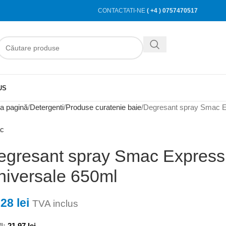
CONTACTATI-NE
( +4 ) 0757470517
US
a pagină
Detergenti
Produse curatenie baie
Degresant spray Smac E
c
egresant spray Smac Express
niversale 650ml
,28
lei
TVA inclus
l:
21,97
lei