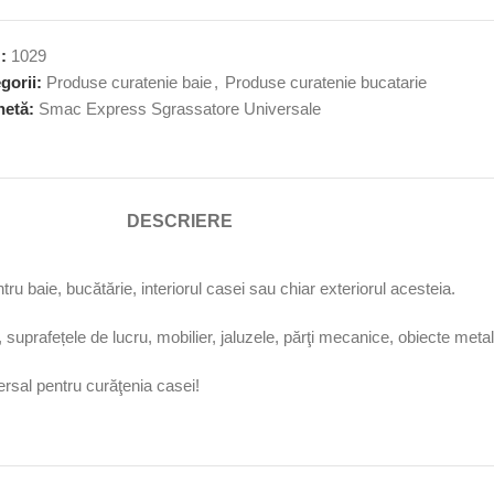
U:
1029
gorii:
Produse curatenie baie
,
Produse curatenie bucatarie
hetă:
Smac Express Sgrassatore Universale
DESCRIERE
ntru baie, bucătărie, interiorul casei sau chiar exteriorul acesteia.
suprafețele de lucru, mobilier, jaluzele, părţi mecanice, obiecte metal
sal pentru curăţenia casei!