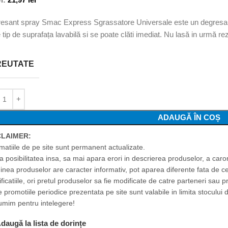
esant spray Smac Express Sgrassatore Universale este un degresant
 tip de suprafața lavabilă si se poate clăti imediat. Nu lasă in urmă rez
REUTATE
ADAUGĂ ÎN COȘ
CLAIMER:
rmatiile de pe site sunt permanent actualizate.
ta posibilitatea insa, sa mai apara erori in descrierea produselor, a car
inea produselor are caracter informativ, pot aparea diferente fata de c
ficatiile, ori pretul produselor sa fie modificate de catre parteneri sau p
 promotiile periodice prezentata pe site sunt valabile in limita stocului d
umim pentru intelegere!
daugă la lista de dorințe