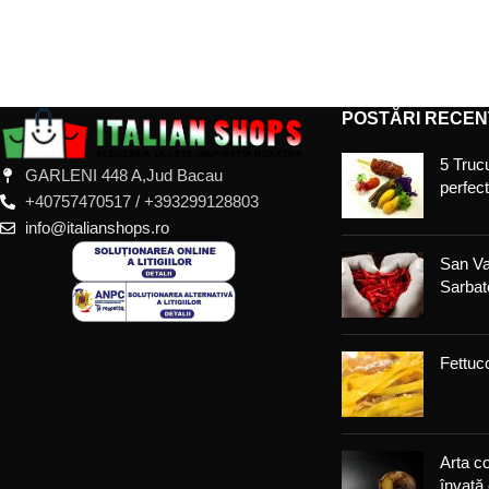
ADAUGĂ ÎN COȘ
ADAUGĂ ÎN COȘ
POSTĂRI RECEN
5 Trucu
GARLENI 448 A,Jud Bacau
perfec
+40757470517 / +393299128803
info@italianshops.ro
San Va
Sarbato
Fettucc
Arta co
învață