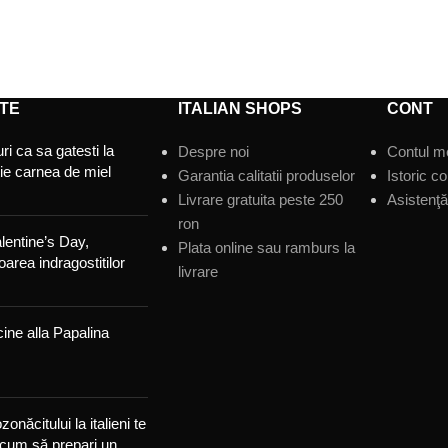
ADAUGĂ ÎN COȘ
TE
ITALIAN SHOPS
CONT
ri ca sa gatesti la
Despre noi
Contul m
tie carnea de miel
Garantia calitatii produselor
Istoric c
Livrare gratuita peste 250
Asistenţă 
ron
lentine’s Day,
Plata online sau ramburs la
area indragostitilor
livrare
ine alla Papalina
zonăcitului la italieni te
 cum să prepari un