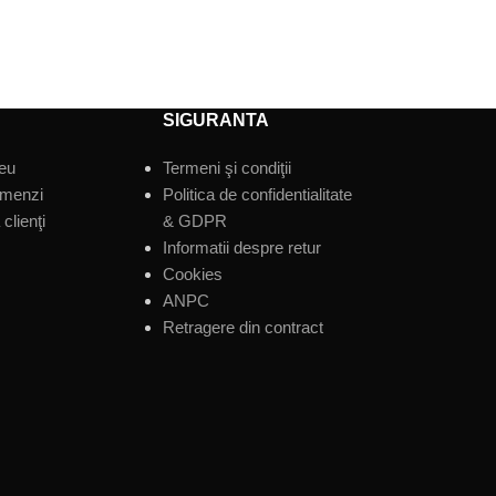
ADAUGĂ ÎN CO
ADAUGĂ ÎN COȘ
SIGURANTA
eu
Termeni şi condiţii
omenzi
Politica de confidentialitate
clienţi
& GDPR
Informatii despre retur
Cookies
ANPC
Retragere din contract