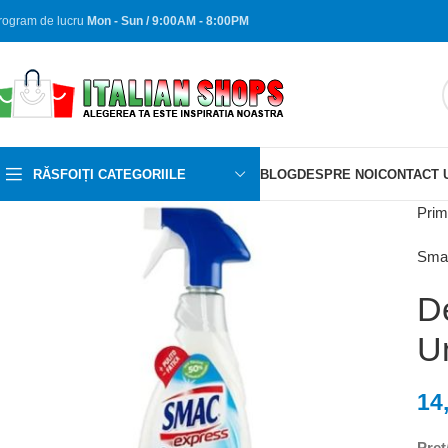
rogram de lucru
Mon - Sun / 9:00AM - 8:00PM
RĂSFOIȚI CATEGORIILE
BLOG
DESPRE NOI
CONTACT 
Prim
Sma
D
U
14
Pret/