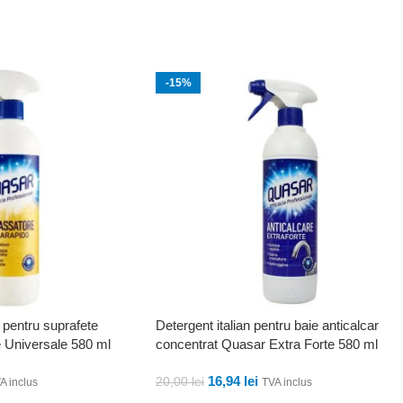
-15%
 pentru suprafete
Detergent italian pentru baie anticalcar
 Universale 580 ml
concentrat Quasar Extra Forte 580 ml
16,94
lei
20,00
lei
A inclus
TVA inclus