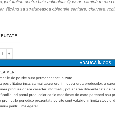
rgent italian pentru baie anticalcar Quasar elimină în mod e
ar, făcând sa straluceasca obiectele sanitare, chiuveta, robin
REUTATE
ADAUGĂ ÎN COȘ
CLAIMER:
rmatiile de pe site sunt permanent actualizate.
ta posibilitatea insa, sa mai apara erori in descrierea produselor, a car
inea produselor are caracter informativ, pot aparea diferente fata de c
ficatiile, ori pretul produselor sa fie modificate de catre parteneri sau p
 promotiile periodice prezentata pe site sunt valabile in limita stocului d
umim pentru intelegere!