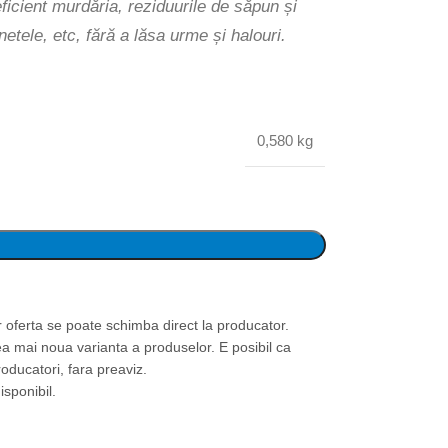
ficient murdăria, reziduurile de săpun și
etele, etc, fără a lăsa urme și halouri.
0,580 kg
or oferta se poate schimba direct la producator.
ea mai noua varianta a produselor. E posibil ca
roducatori, fara preaviz.
isponibil.