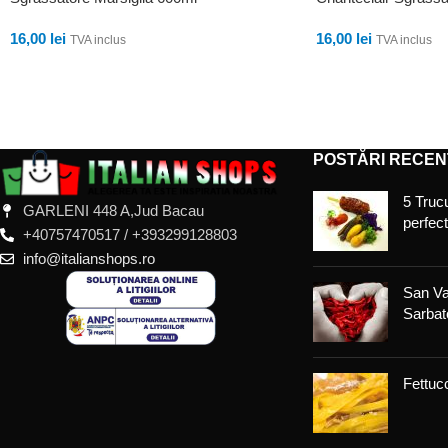
16,00
lei
16,00
lei
TVA inclus
TVA inclus
ADAUGĂ ÎN COȘ
ADAUGĂ ÎN COȘ
POSTĂRI RECEN
5 Trucu
GARLENI 448 A,Jud Bacau
perfec
+40757470517 / +393299128803
info@italianshops.ro
San Va
Sarbato
Fettucc