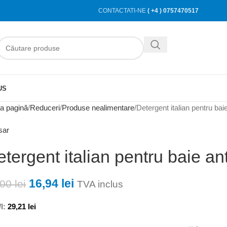
CONTACTATI-NE
( +4 ) 0757470517
US
a pagină
Reduceri
Produse nealimentare
Detergent italian pentru ba
sar
tergent italian pentru baie a
16,94
lei
,00
lei
TVA inclus
l:
29,21
lei