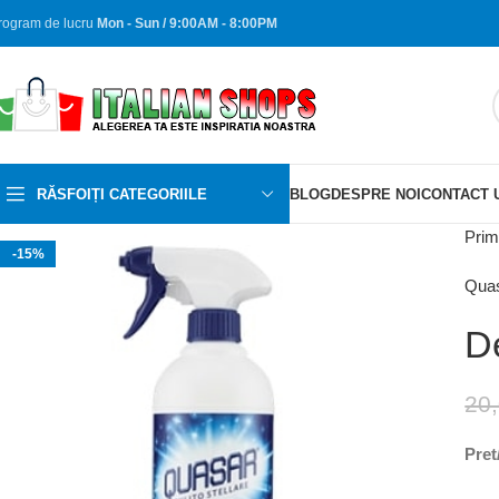
rogram de lucru
Mon - Sun / 9:00AM - 8:00PM
RĂSFOIȚI CATEGORIILE
BLOG
DESPRE NOI
CONTACT 
Prim
-15%
Qua
De
20
Pret/