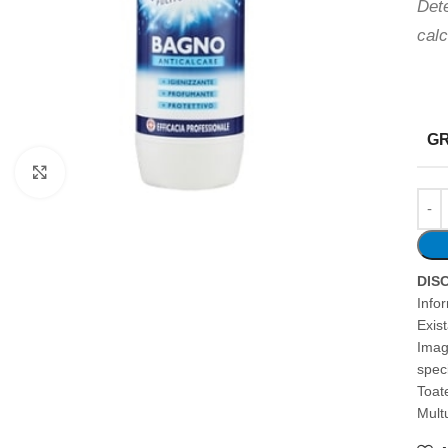
Dete
calc
G
Faceți clic pentru a mări
DIS
Info
Exis
Imag
speci
Toate
Mult