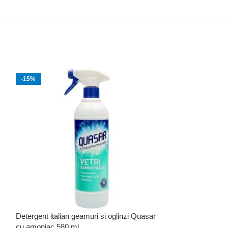
-15%
Detergent italian geamuri si oglinzi Quasar
Detergent pentr
cu amoniac 580 ml