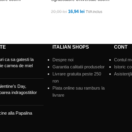
16,94
lei
20,00
lei
TVA inclus
ADAUGĂ ÎN COȘ
TE
ITALIAN SHOPS
CONT
ri ca sa gatesti la
Despre noi
Contul m
tie carnea de miel
Garantia calitatii produselor
Istoric c
Livrare gratuita peste 250
Asistenţă 
ron
lentine’s Day,
Plata online sau ramburs la
area indragostitilor
livrare
ine alla Papalina