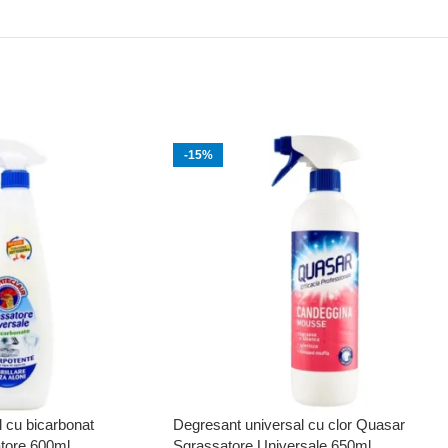
-15%
 cu bicarbonat
Degresant universal cu clor Quasar
tore 600ml
Sgrassatore Universale 650ml