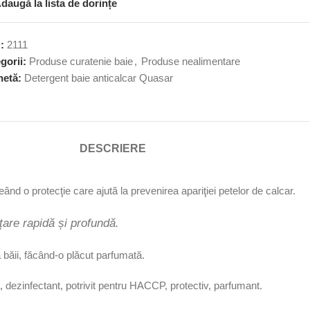
daugă la lista de dorințe
U:
2111
gorii:
Produse curatenie baie
,
Produse nealimentare
hetă:
Detergent baie anticalcar Quasar
DESCRIERE
ând o protecţie care ajută la prevenirea apariţiei petelor de calcar.
țare rapidă și profundă.
a băii, făcând-o plăcut parfumată.
ă, dezinfectant, potrivit pentru HACCP, protectiv, parfumant.