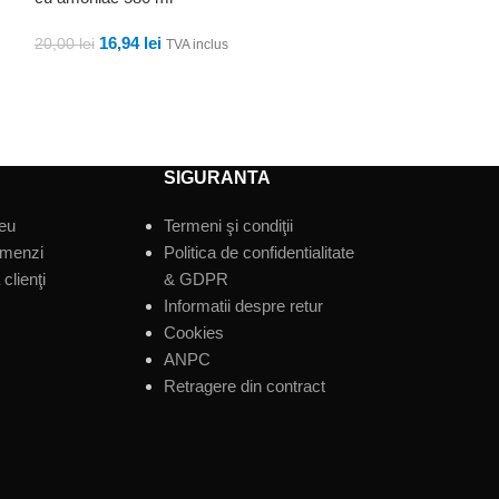
12,10
lei
TVA inclu
16,94
lei
20,00
lei
TVA inclus
ADAUGĂ ÎN CO
ADAUGĂ ÎN COȘ
SIGURANTA
eu
Termeni şi condiţii
omenzi
Politica de confidentialitate
clienţi
& GDPR
Informatii despre retur
Cookies
ANPC
Retragere din contract