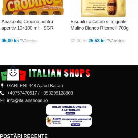
Analcoolic Crodino pentru
Biscuiti cu cacao si migdale
aperitiv 10×100 ml – SGR
Mulino Bianco Ritornelli 700g
45,00
lei
25,53
lei
32,00
lei
TVA inclus
TVA inclus
ADAUGĂ ÎN COȘ
ADAUGĂ ÎN COȘ
GARLENI 448 A,Jud Bacau
+40757470517 / +393299128803
info@italianshops.ro
POSTĂRI RECENTE