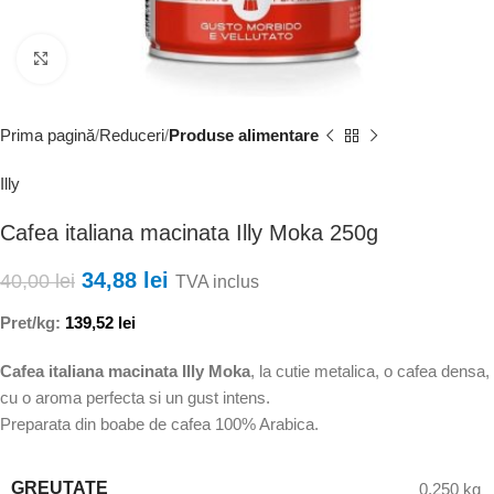
Faceți clic pentru a mări
Prima pagină
Reduceri
Produse alimentare
Illy
Cafea italiana macinata Illy Moka 250g
34,88
lei
40,00
lei
TVA inclus
Pret/kg:
139,52
lei
Cafea italiana macinata Illy Moka
, la cutie metalica, o cafea densa,
cu o aroma perfecta si un gust intens.
Preparata din boabe de cafea 100% Arabica.
GREUTATE
0,250 kg