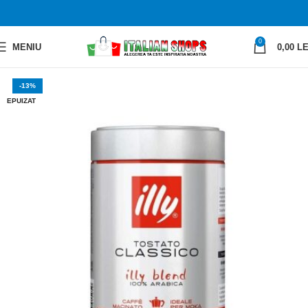
0
MENIU
0,00
LE
-13%
EPUIZAT