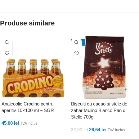
Produse similare
-17%
Analcoolic Crodino pentru
Biscuiti cu cacao si stele de
aperitiv 10×100 ml – SGR
zahar Mulino Bianco Pan di
Stelle 700g
45,00
lei
TVA inclus
26,64
lei
32,00
lei
TVA inclus
ADAUGĂ ÎN COȘ