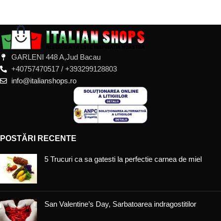
ADAUGĂ ÎN COȘ
GARLENI 448 A,Jud Bacau
+40757470517 / +393299128803
info@italianshops.ro
POSTĂRI RECENTE
5 Trucuri ca sa gatesti la perfectie carnea de miel
San Valentine’s Day, Sarbatoarea indragostitilor