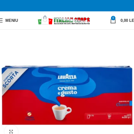
0
MENIU
0,00
LE
Faceți clic pentru a mări