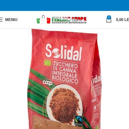
0
MENIU
0,00
LE