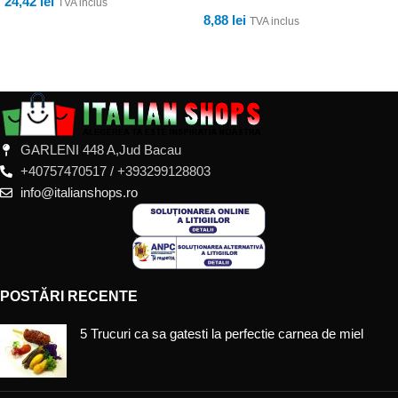
24,42
lei
TVA inclus
8,88
lei
TVA inclus
ADAUGĂ ÎN COȘ
ADAUGĂ ÎN COȘ
GARLENI 448 A,Jud Bacau
+40757470517 / +393299128803
info@italianshops.ro
POSTĂRI RECENTE
5 Trucuri ca sa gatesti la perfectie carnea de miel