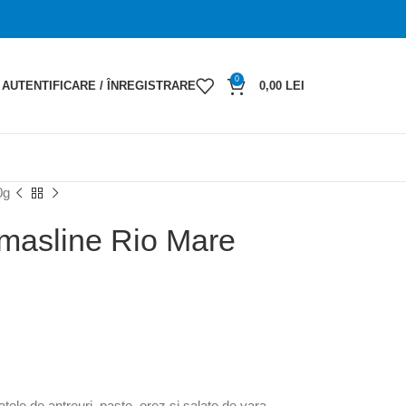
0
AUTENTIFICARE / ÎNREGISTRARE
0,00
LEI
0g
e masline Rio Mare
tele de antreuri, paste, orez si salate de vara.