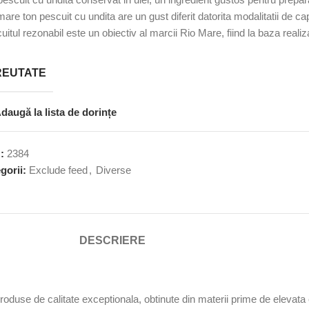
are ton pescuit cu undita are un gust diferit datorita modalitatii de cap
uitul rezonabil este un obiectiv al marcii Rio Mare, fiind la baza realiz
REUTATE
daugă la lista de dorințe
U:
2384
gorii:
Exclude feed
,
Diverse
DESCRIERE
use de calitate exceptionala, obtinute din materii prime de elevata c