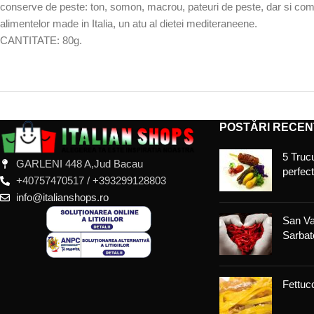
conserve de peste: ton, somon, macrou, pateuri de peste, dar si comb
alimentelor made in Italia, un atu al dietei mediteraneene.
CANTITATE: 80g.
POSTĂRI RECEN
5 Trucu
GARLENI 448 A,Jud Bacau
perfec
+40757470517 / +393299128803
info@italianshops.ro
San Va
Sarbato
Fettucc