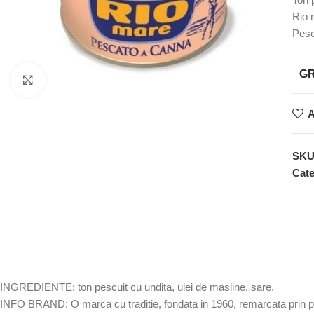
Rio m
Pesc
G
Faceți clic pentru a mări
A
SK
Cate
INGREDIENTE: ton pescuit cu undita, ulei de masline, sare.
INFO BRAND: O marca cu traditie, fondata in 1960, remarcata prin prod