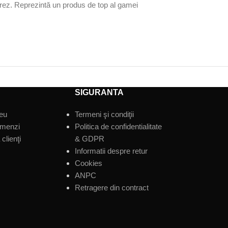
orez. Reprezintă un produs de top al gamei
SIGURANTA
eu
Termeni şi condiţii
omenzi
Politica de confidentialitate
clienţi
& GDPR
Informatii despre retur
Cookies
ANPC
Retragere din contract