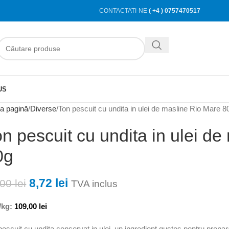
CONTACTATI-NE
( +4 ) 0757470517
US
a pagină
Diverse
Ton pescuit cu undita in ulei de masline Rio Mare 8
n pescuit cu undita in ulei d
0g
8,72
lei
,00
lei
TVA inclus
/kg:
109,00
lei
pescuit cu undita conservat in ulei, un ingredient gustos pentru prepara