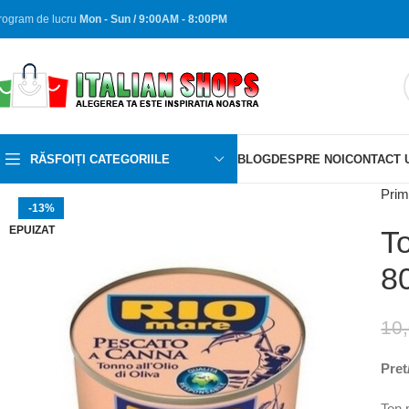
rogram de lucru
Mon - Sun / 9:00AM - 8:00PM
RĂSFOIȚI CATEGORIILE
BLOG
DESPRE NOI
CONTACT 
Prim
-13%
EPUIZAT
To
8
10
Pret
Ton 