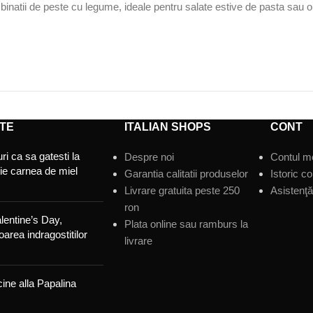
inatii de peste cu legume, ideale pentru salate estive de pasta sau 
TE
ITALIAN SHOPS
CONT
ri ca sa gatesti la
Despre noi
Contul m
tie carnea de miel
Garantia calitatii produselor
Istoric c
Livrare gratuita peste 250
Asistenţă 
ron
lentine’s Day,
Plata online sau ramburs la
area indragostitilor
livrare
ine alla Papalina