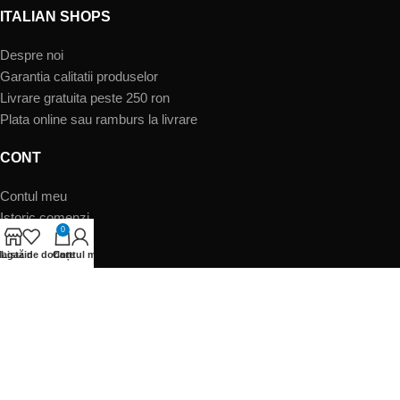
ITALIAN SHOPS
Despre noi
Garantia calitatii produselor
Livrare gratuita peste 250 ron
Plata online sau ramburs la livrare
CONT
Contul meu
Istoric comenzi
0
Asistenţă clienţi
agazin
Listă de dorințe
Cart
Contul meu
SIGURANTA
Termeni şi condiţii
Politica de confidentialitate & GDPR
Informatii despre retur
Cookies