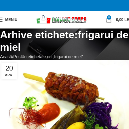
0
MENIU
0,00
LE
Arhive etichete:frigarui de
miel
Acasă
Postări etichetate cu „frigarui de miel”
20
APR.