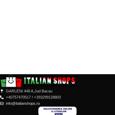
GARLENI 448 A,Jud Bacau
+40757470517 / +393299128803
info@italianshops.ro