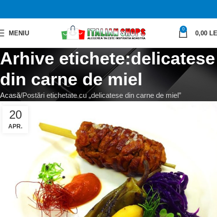
0
MENIU
0,00
LE
Arhive etichete:delicatese
din carne de miel
Acasă
Postări etichetate cu „delicatese din carne de miel”
20
APR.