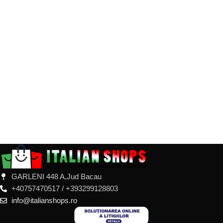
GARLENI 448 A,Jud Bacau
+40757470517 / +393299128803
info@italianshops.ro