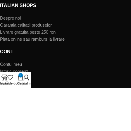
ITALIAN SHOPS
Despre noi
Garantia calitatii produselor
Livrare gratuita peste 250 ron
Plata online sau ramburs la livrare
CONT
Contul meu
Istoric comenzi
0
Asistenţă clienţi
agazin
Listă de dorințe
Cart
Contul meu
SIGURANTA
Termeni şi condiţii
Politica de confidentialitate & GDPR
Informatii despre retur
Cookies