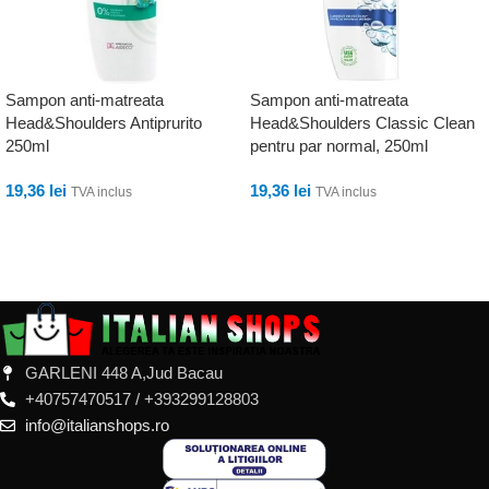
Sampon anti-matreata
Sampon anti-matreata
Head&Shoulders Antiprurito
Head&Shoulders Classic Clean
250ml
pentru par normal, 250ml
19,36
lei
19,36
lei
TVA inclus
TVA inclus
ADAUGĂ ÎN COȘ
ADAUGĂ ÎN COȘ
GARLENI 448 A,Jud Bacau
+40757470517 / +393299128803
info@italianshops.ro