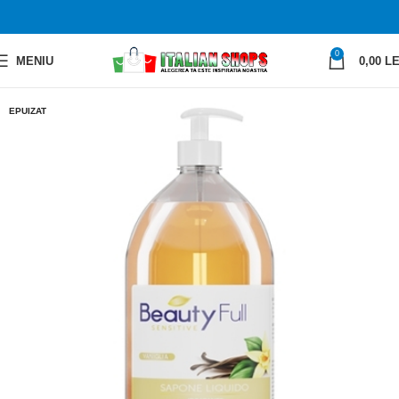
0
MENIU
0,00
LE
EPUIZAT