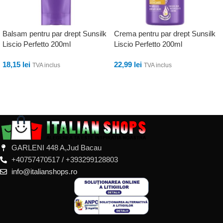
Balsam pentru par drept Sunsilk
Crema pentru par drept Sunsilk
Liscio Perfetto 200ml
Liscio Perfetto 200ml
18,15
lei
22,99
lei
TVA inclus
TVA inclus
ADAUGĂ ÎN COȘ
ADAUGĂ ÎN COȘ
GARLENI 448 A,Jud Bacau
+40757470517 / +393299128803
info@italianshops.ro