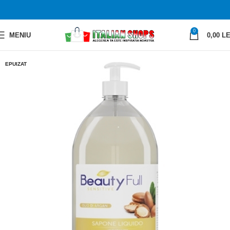
0
MENIU
0,00
LE
EPUIZAT