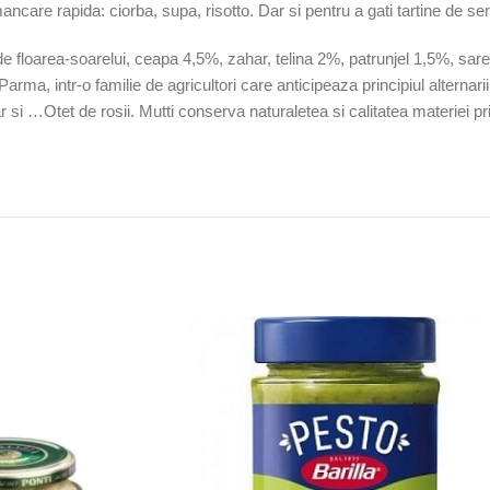
ancare rapida: ciorba, supa, risotto. Dar si pentru a gati tartine de se
de floarea-soarelui, ceapa 4,5%, zahar, telina 2%, patrunjel 1,5%, sar
ma, intr-o familie de agricultori care anticipeaza principiul alternarii c
r si …Otet de rosii. Mutti conserva naturaletea si calitatea materiei p