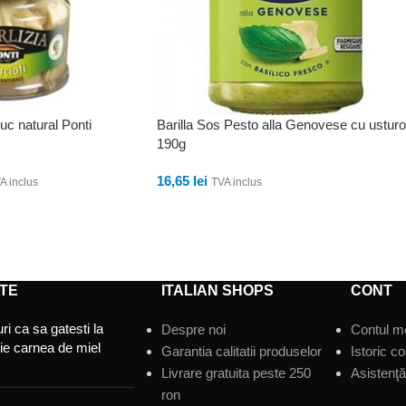
uc natural Ponti
Barilla Sos Pesto alla Genovese cu usturo
190g
16,65
lei
A inclus
TVA inclus
ADAUGĂ ÎN COȘ
TE
ITALIAN SHOPS
CONT
ri ca sa gatesti la
Despre noi
Contul m
tie carnea de miel
Garantia calitatii produselor
Istoric c
Livrare gratuita peste 250
Asistenţă 
ron