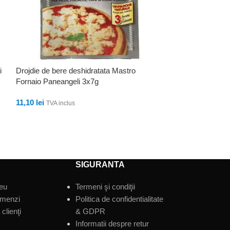
i
Drojdie de bere deshidratata Mastro
Grisine fara sar
Fornaio Paneangeli 3x7g
9,99
lei
TVA inclus
11,10
lei
TVA inclus
ADAUGĂ ÎN CO
ADAUGĂ ÎN COȘ
SIGURANTA
eu
Termeni şi condiţii
omenzi
Politica de confidentialitate
clienţi
& GDPR
Informatii despre retur