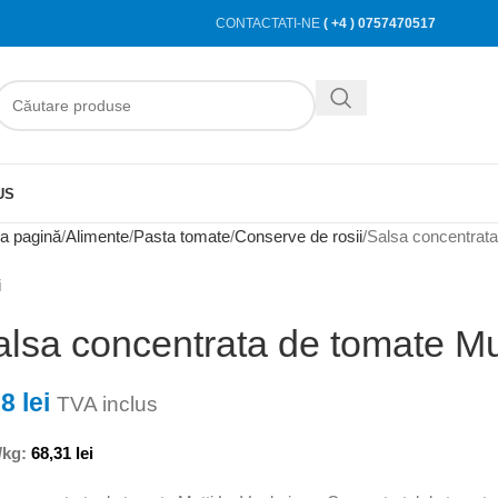
CONTACTATI-NE
( +4 ) 0757470517
US
a pagină
Alimente
Pasta tomate
Conserve de rosii
Salsa concentrata
i
alsa concentrata de tomate Mu
88
lei
TVA inclus
/kg:
68,31
lei