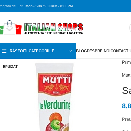
rogram de lucru
Mon - Sun / 9:00AM - 8:00PM
RĂSFOIȚI CATEGORIILE
BLOG
DESPRE NOI
CONTACT 
Prim
EPUIZAT
Mutt
S
8,
Pret