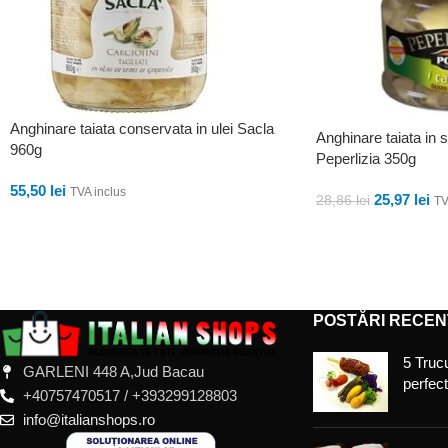
Anghinare taiata conservata in ulei Sacla
Anghinare taiata in s
960g
Peperlizia 350g
55,50
lei
TVA inclus
25,97
lei
28,86
lei
TV
ADAUGĂ ÎN COȘ
ADAUGĂ ÎN COȘ
POSTĂRI RECEN
5 Trucu
GARLENI 448 A,Jud Bacau
perfec
+40757470517 / +393299128803
info@italianshops.ro