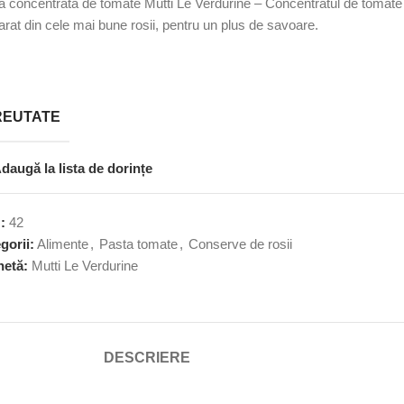
a concentrata de tomate Mutti Le Verdurine – Concentratul de tomate
arat din cele mai bune rosii, pentru un plus de savoare.
REUTATE
daugă la lista de dorințe
U:
42
gorii:
Alimente
,
Pasta tomate
,
Conserve de rosii
hetă:
Mutti Le Verdurine
DESCRIERE