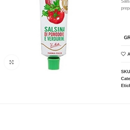
Sals
prep
G
A
Faceți clic pentru a mări
SK
Cate
Etic