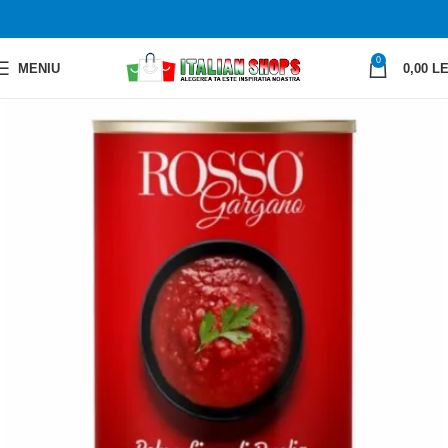
0
MENIU
0,00
LE