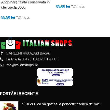
Anghinare taiata conservata in
85,00
lei
TVA inclus
ulei Sacla 960g
ADAUGĂ ÎN COȘ
55,50
lei
TVA inclus
ADAUGĂ ÎN COȘ
GARLENI 448 A,Jud Bacau
+40757470517 / +393299128803
info@italianshops.ro
POSTĂRI RECENTE
5 Trucuri ca sa gatesti la perfectie carnea de miel