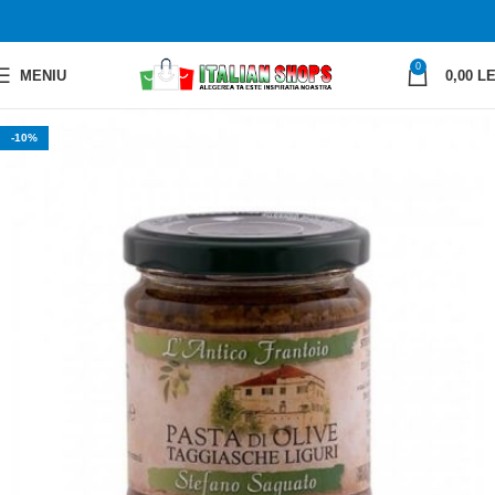
0
MENIU
0,00
LE
-10%