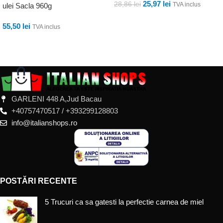
25,97
lei
28,86
lei
TVA inclus
ulei Sacla 960g
ADAUGĂ ÎN COȘ
55,50
lei
TVA inclus
ADAUGĂ ÎN COȘ
GARLENI 448 A,Jud Bacau
+40757470517 / +393299128803
info@italianshops.ro
POSTĂRI RECENTE
5 Trucuri ca sa gatesti la perfectie carnea de miel