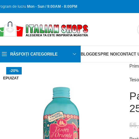
rogram de lucru
Mon - Sun / 9:00AM - 8:00PM
RĂSFOIȚI CATEGORIILE
BLOG
DESPRE NOI
CONTACT 
Prim
-20%
EPUIZAT
Teso
P
2
55
Pret/