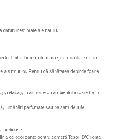
.
e daruri inestimate ale naturii.
perfect între lumea interioară şi ambientul exterior.
ţare a simţurilor. Pentru că sănătatea depinde foarte
moşi, relaxaţi, în armonie cu ambientul în care trăim.
eră, lumânări parfumate sau balsam de rufe.
i preţioase.
 linia de odorizante pentru cameră Tesori D’Oriente