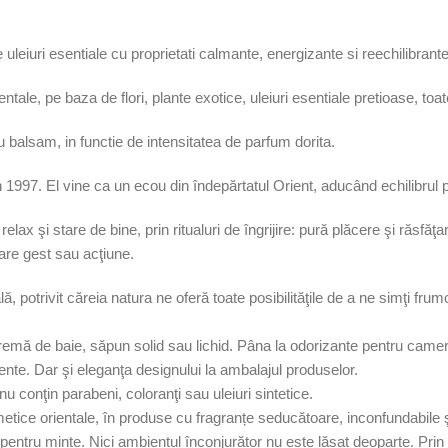
uleiuri esentiale cu proprietati calmante, energizante si reechilibrante
ntale, pe baza de flori, plante exotice, uleiuri esentiale pretioase, toat
 balsam, in functie de intensitatea de parfum dorita.
 în 1997. El vine ca un ecou din îndepărtatul Orient, aducând echilibrul 
elax şi stare de bine, prin ritualuri de îngrijire: pură plăcere şi răsfă
care gest sau acţiune.
ă, potrivit căreia natura ne oferă toate posibilităţile de a ne simţi fru
cremă de baie, săpun solid sau lichid. Pâna la odorizante pentru cam
ente. Dar şi eleganţa designului la ambalajul produselor.
nu conţin parabeni, coloranţi sau uleiuri sintetice.
metice orientale, în produse cu fragranțe seducătoare, inconfundabile ş
pentru minte. Nici ambientul înconjurător nu este lăsat deoparte. Prin