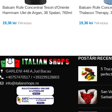
Balsam Rufe Concentrat Tesori d’Oriente
Balsam Rufe Concent
Hammam Ulei de Argan, 38 Spalari, 760ml
Thalasso Therapy, 3
19,36
lei
19,36
lei
TVA inclus
TVA inclus
ADAUGĂ ÎN COȘ
ADAUGĂ ÎN COȘ
POSTĂRI RECEN
5 Trucu
GARLENI 448 A,Jud Bacau
perfec
+40757470517 / +393299128803
info@italianshops.ro
San Va
Sarbato