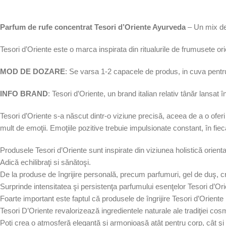
Parfum de rufe concentrat Tesori d’Oriente Ayurveda
– Un mix de 
Tesori d’Oriente este o marca inspirata din ritualurile de frumusete orie
MOD DE DOZARE
: Se varsa 1-2 capacele de produs, in cuva pentru
INFO BRAND
: Tesori d’Oriente, un brand italian relativ tânăr lansat
Tesori d’Oriente s-a născut dintr-o viziune precisă, aceea de a o oferi r
mult de emoţii. Emoţiile pozitive trebuie impulsionate constant, în fie
Produsele Tesori d’Oriente sunt inspirate din viziunea holistică oriental
Adică echilibraţi si sănătoşi.
De la produse de îngrijire personală, precum parfumuri, gel de duş, 
Surprinde intensitatea şi persistenţa parfumului esenţelor Tesori d’Ori
Foarte important este faptul că produsele de îngrijire Tesori d’Oriente 
Tesori D’Oriente revalorizează ingredientele naturale ale tradiţiei cos
Poţi crea o atmosferă elegantă şi armonioasă atât pentru corp, cât şi 