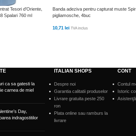
rat Tesori d’Oriente,
Banda adeziva pentru capturat muste Spi
8 Spalari 760 ml
pigliamosche, 4buc
10,71
lei
TVA inclus
ADAUGĂ ÎN COȘ
TE
ITALIAN SHOPS
CONT
ri ca sa gatesti la
Despre noi
Contul m
tie carnea de miel
Garantia calitatii produselor
Istoric c
Livrare gratuita peste 250
Asistenţă 
ron
lentine’s Day,
Plata online sau ramburs la
area indragostitilor
livrare