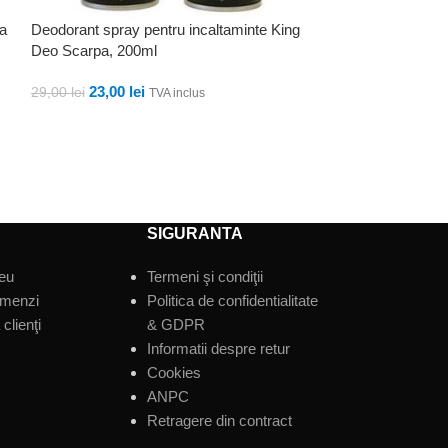
ra
Deodorant spray pentru incaltaminte King
Parfum pentru Ruf
Deo Scarpa, 200ml
smochin Chantecl
23,00
lei
41,65
lei
29,00
lei
TVA inclus
TVA inclu
ADAUGĂ ÎN COȘ
ADAUGĂ ÎN CO
SIGURANTA
eu
Termeni şi condiţii
omenzi
Politica de confidentialitate
clienţi
& GDPR
Informatii despre retur
Cookies
ANPC
Retragere din contract