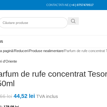
CONTACTATI-NE
( +4 ) 0757470517
US
a pagină
Reduceri
Produse nealimentare
Parfum de rufe concentrat 
ri d'Oriente
arfum de rufe concentrat Tesor
50ml
44,52
lei
,66
lei
TVA inclus
l:
178,08
lei