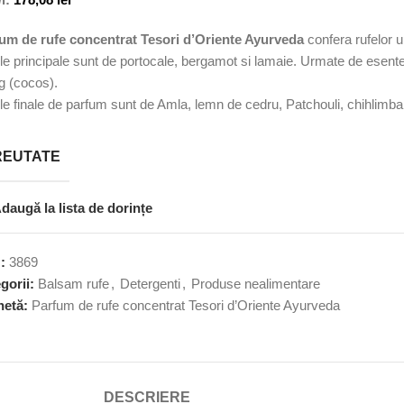
um de rufe concentrat Tesori d’Oriente Ayurveda
confera rufelor u
le principale sunt de portocale, bergamot si lamaie. Urmate de esente ar
g (cocos).
le finale de parfum sunt de Amla, lemn de cedru, Patchouli, chihlimbar 
REUTATE
daugă la lista de dorințe
U:
3869
gorii:
Balsam rufe
,
Detergenti
,
Produse nealimentare
hetă:
Parfum de rufe concentrat Tesori d’Oriente Ayurveda
DESCRIERE