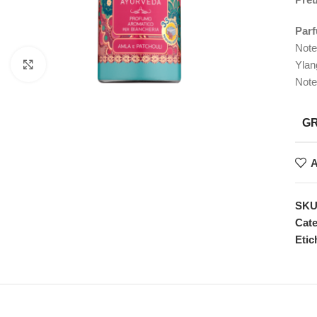
Parf
Note
Ylan
Faceți clic pentru a mări
Note
G
A
SK
Cate
Etic