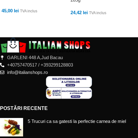
45,00
lei
TVA inclus
24,42
lei
TVA inclus
ADAUGĂ ÎN COȘ
ADAUGĂ ÎN COȘ
GARLENI 448 A,Jud Bacau
+40757470517 / +393299128803
info@italianshops.ro
POSTĂRI RECENTE
5 Trucuri ca sa gatesti la perfectie carnea de miel