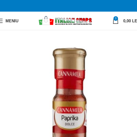
0
MENIU
0,00
LE