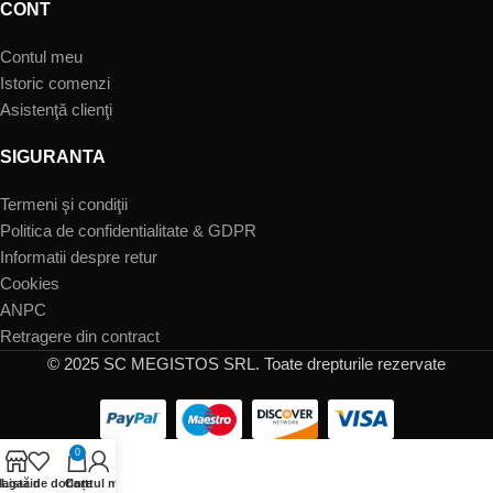
CONT
Contul meu
Istoric comenzi
Asistenţă clienţi
SIGURANTA
Termeni şi condiţii
Politica de confidentialitate & GDPR
Informatii despre retur
Cookies
ANPC
Retragere din contract
© 2025 SC MEGISTOS SRL. Toate drepturile rezervate
0
agazin
Listă de dorințe
Cart
Contul meu