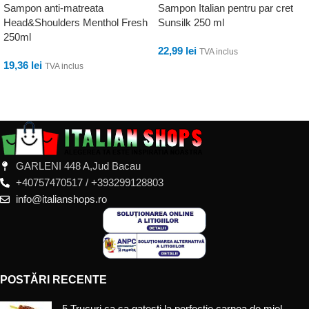
Sampon anti-matreata
Sampon Italian pentru par cret
Head&Shoulders Menthol Fresh
Sunsilk 250 ml
250ml
22,99
lei
TVA inclus
19,36
lei
TVA inclus
ADAUGĂ ÎN COȘ
ADAUGĂ ÎN COȘ
GARLENI 448 A,Jud Bacau
+40757470517 / +393299128803
info@italianshops.ro
POSTĂRI RECENTE
5 Trucuri ca sa gatesti la perfectie carnea de miel