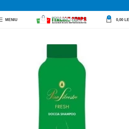
0
MENIU
0,00
LE