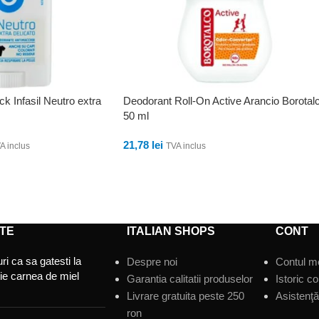
ck Infasil Neutro extra
Deodorant Roll-On Active Arancio Borotal
50 ml
21,78
lei
A inclus
TVA inclus
ADAUGĂ ÎN COȘ
TE
ITALIAN SHOPS
CONT
ri ca sa gatesti la
Despre noi
Contul m
tie carnea de miel
Garantia calitatii produselor
Istoric c
Livrare gratuita peste 250
Asistenţă 
ron