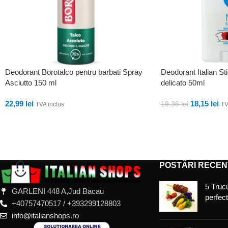
Deodorant Borotalco pentru barbati Spray
Deodorant Italian Sti
Asciutto 150 ml
delicato 50ml
22,99
lei
18,15
lei
19,36
lei
TVA inclus
TV
ADAUGĂ ÎN COȘ
ADAUGĂ ÎN COȘ
POSTĂRI RECEN
5 Trucu
GARLENI 448 A,Jud Bacau
perfec
+40757470517 / +393299128803
info@italianshops.ro