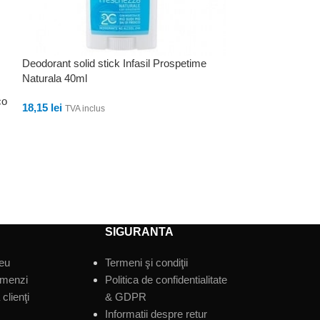
Deodorant solid stick Infasil Prospetime
Naturala 40ml
co
Deodorant Spray I
18,15
lei
TVA inclus
Protezione 150 m
ADAUGĂ ÎN COȘ
21,78
le
23,80
lei
ADAUGĂ ÎN CO
SIGURANTA
eu
Termeni şi condiţii
omenzi
Politica de confidentialitate
clienţi
& GDPR
Informatii despre retur