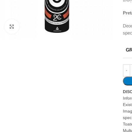
Pret/
Deod
Faceți clic pentru a mări
spec
G
DIS
Info
Exis
Imag
speci
Toate
Mult