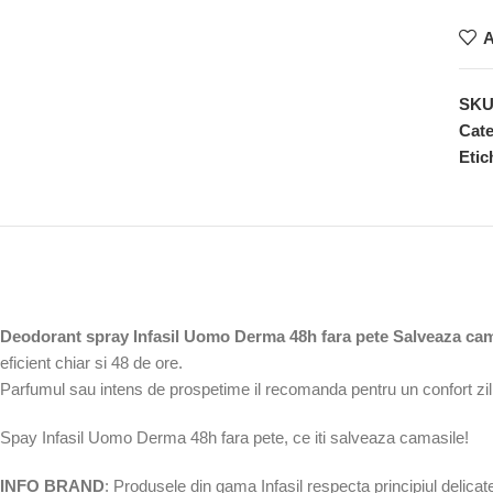
A
SK
Cate
Etic
Deodorant spray Infasil Uomo Derma 48h fara pete Salveaza cam
eficient chiar si 48 de ore.
Parfumul sau intens de prospetime il recomanda pentru un confort ziln
Spay Infasil Uomo Derma 48h fara pete, ce iti salveaza camasile!
INFO BRAND
: Produsele din gama Infasil respecta principiul delicat