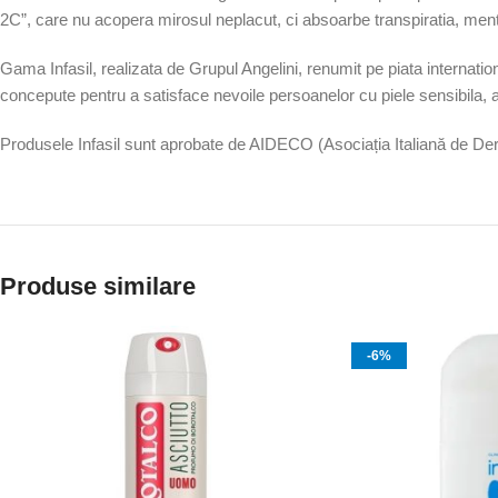
2C”, care nu acopera mirosul neplacut, ci absoarbe transpiratia, men
Gama Infasil, realizata de Grupul Angelini, renumit pe piata internation
concepute pentru a satisface nevoile persoanelor cu piele sensibila, ace
Produsele Infasil sunt aprobate de AIDECO (Asociația Italiană de De
Produse similare
-6%