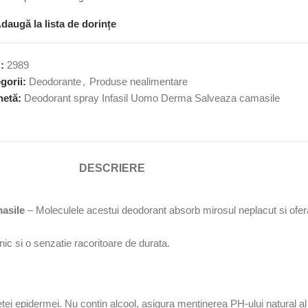
daugă la lista de dorințe
U:
2989
gorii:
Deodorante
,
Produse nealimentare
hetă:
Deodorant spray Infasil Uomo Derma Salveaza camasile
DESCRIERE
asile
– Moleculele acestui deodorant absorb mirosul neplacut si ofera
ic si o senzatie racoritoare de durata.
etei epidermei. Nu contin alcool, asigura mentinerea PH-ului natural al