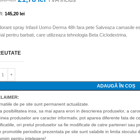
l:
145,20
lei
orant spray Infasil Uomo Derma 48h fara pete Salveaza camasile este
ial pentru barbati, care utilizeaza tehnologia Beta Ciclodextrina.
REUTATE
ADAUGĂ ÎN COȘ
CLAIMER:
rmatiile de pe site sunt permanent actualizate.
ta posibilitatea insa, sa mai apara erori in descrierea produselor, a car
inea produselor are caracter informativ, pot aparea diferente fata de c
ficatiile, ori pretul produselor sa fie modificate de catre parteneri sau p
 promotiile periodice prezentata pe site sunt valabile in limita stocului d
umim pentru intelegere!