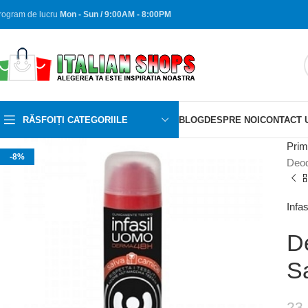
rogram de lucru
Mon - Sun / 9:00AM - 8:00PM
RĂSFOIȚI CATEGORIILE
BLOG
DESPRE NOI
CONTACT 
Prim
-8%
Deod
Infas
D
S
23