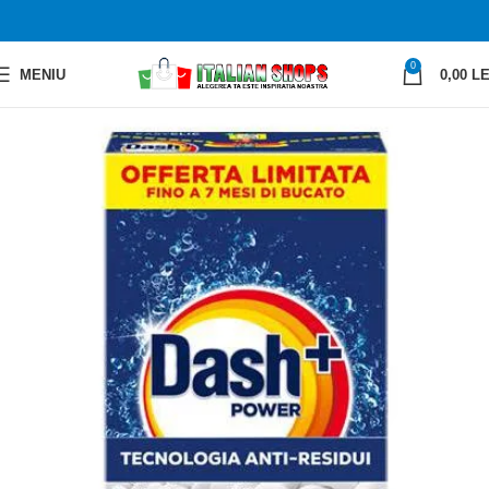
0
MENIU
0,00
LE