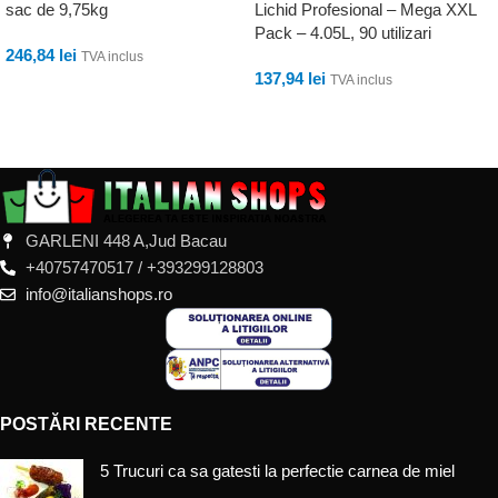
sac de 9,75kg
Lichid Profesional – Mega XXL
Pack – 4.05L, 90 utilizari
246,84
lei
TVA inclus
137,94
lei
TVA inclus
ADAUGĂ ÎN COȘ
ADAUGĂ ÎN COȘ
GARLENI 448 A,Jud Bacau
+40757470517 / +393299128803
info@italianshops.ro
POSTĂRI RECENTE
5 Trucuri ca sa gatesti la perfectie carnea de miel