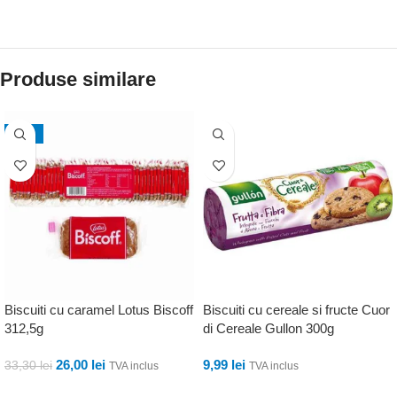
Produse similare
-22%
Biscuiti cu caramel Lotus Biscoff
Biscuiti cu cereale si fructe Cuor
312,5g
di Cereale Gullon 300g
26,00
lei
9,99
lei
33,30
lei
TVA inclus
TVA inclus
ADAUGĂ ÎN COȘ
ADAUGĂ ÎN COȘ