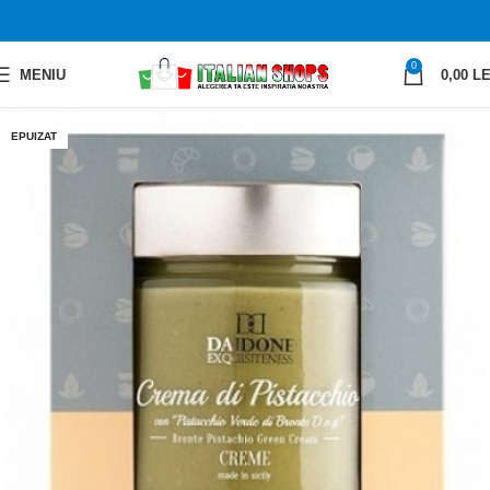
0
MENIU
0,00
LE
EPUIZAT