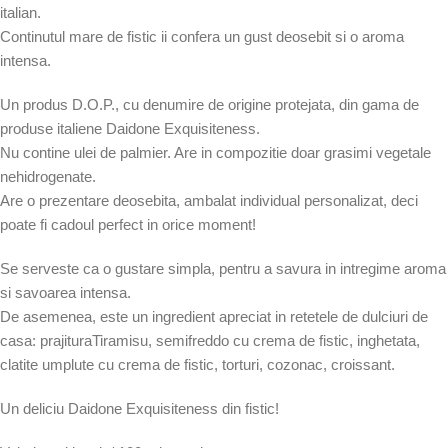
italian.
Continutul mare de fistic ii confera un gust deosebit si o aroma
intensa.
Un produs D.O.P., cu denumire de origine protejata, din gama de
produse italiene Daidone Exquisiteness.
Nu contine ulei de palmier. Are in compozitie doar grasimi vegetale
nehidrogenate.
Are o prezentare deosebita, ambalat individual personalizat, deci
poate fi cadoul perfect in orice moment!
Se serveste ca o gustare simpla, pentru a savura in intregime aroma
si savoarea intensa.
De asemenea, este un ingredient apreciat in retetele de dulciuri de
casa: prajituraTiramisu, semifreddo cu crema de fistic, inghetata,
clatite umplute cu crema de fistic, torturi, cozonac, croissant.
Un deliciu Daidone Exquisiteness din fistic!