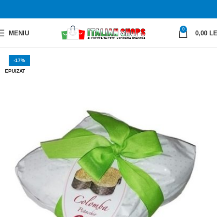
0
MENIU
0,00
LE
-17%
EPUIZAT