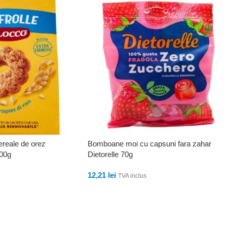
cereale de orez
Bomboane moi cu capsuni fara zahar
700g
Dietorelle 70g
12,21
lei
TVA inclus
ADAUGĂ ÎN COȘ