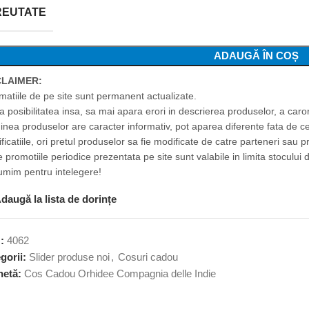
REUTATE
ADAUGĂ ÎN COȘ
CLAIMER:
rmatiile de pe site sunt permanent actualizate.
ta posibilitatea insa, sa mai apara erori in descrierea produselor, a car
inea produselor are caracter informativ, pot aparea diferente fata de c
ficatiile, ori pretul produselor sa fie modificate de catre parteneri sau p
 promotiile periodice prezentata pe site sunt valabile in limita stocului d
umim pentru intelegere!
daugă la lista de dorințe
U:
4062
gorii:
Slider produse noi
,
Cosuri cadou
hetă:
Cos Cadou Orhidee Compagnia delle Indie