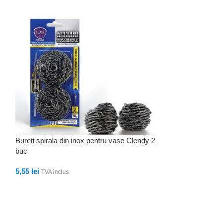
Bureti spirala din inox pentru vase Clendy 2
File de ton in ule
buc
Maruzzella 400g
5,55
lei
47,96
lei
TVA inclus
TVA inclu
ADAUGĂ ÎN COȘ
ADAUGĂ ÎN CO