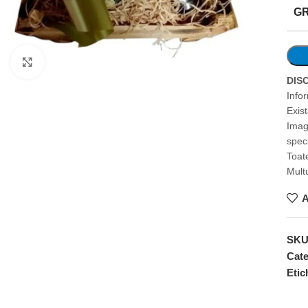
G
Faceți clic pentru a mări
DIS
Info
Exis
Imag
speci
Toate
Mult
A
SK
Cate
Etic