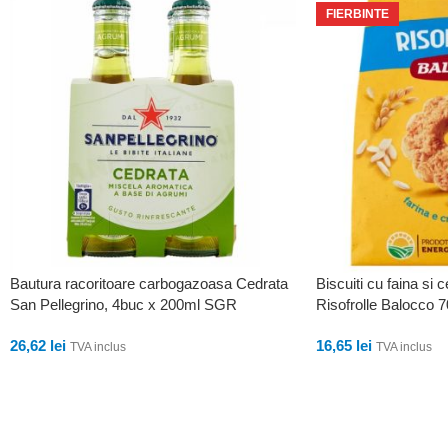
FIERBINTE
Bautura racoritoare carbogazoasa Cedrata
Biscuiti cu faina si 
San Pellegrino, 4buc x 200ml SGR
Risofrolle Balocco 
26,62
lei
16,65
lei
TVA inclus
TVA inclus
ADAUGĂ ÎN COȘ
ADAUGĂ ÎN COȘ