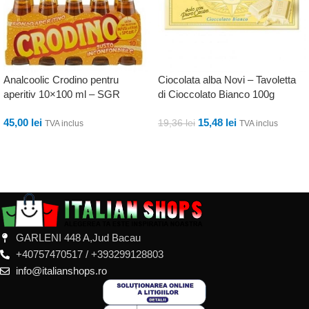
Analcoolic Crodino pentru
Ciocolata alba Novi – Tavoletta
aperitiv 10×100 ml – SGR
di Cioccolato Bianco 100g
45,00
lei
15,48
lei
19,36
lei
TVA inclus
TVA inclus
ADAUGĂ ÎN COȘ
ADAUGĂ ÎN COȘ
GARLENI 448 A,Jud Bacau
+40757470517 / +393299128803
info@italianshops.ro