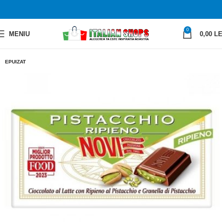
0
MENIU
0,00
LE
EPUIZAT