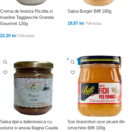
Crema de branza Ricotta si
Salsa Burger Biffi 180g
masline Taggiasche Granda
18,87
lei
Gourmet 120g
TVA inclus
ADAUGĂ ÎN COȘ
22,20
lei
TVA inclus
ADAUGĂ ÎN COȘ
-13%
Salsa tipica italieneasca cu
Sos branzeturi usor picant din
usturoi si ansoa Bagna Cauda
smochine Biffi 100g