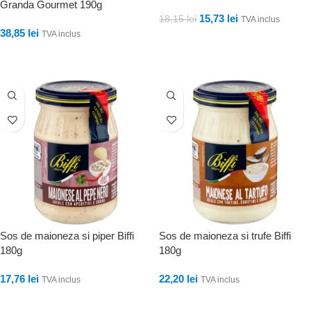
Granda Gourmet 190g
15,73
lei
18,15
lei
TVA inclus
38,85
lei
TVA inclus
ADAUGĂ ÎN COȘ
ADAUGĂ ÎN COȘ
Sos de maioneza si piper Biffi
Sos de maioneza si trufe Biffi
180g
180g
17,76
lei
22,20
lei
TVA inclus
TVA inclus
ADAUGĂ ÎN COȘ
ADAUGĂ ÎN COȘ