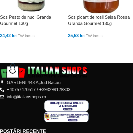
Sos Pesto de nuci Granda
Sos picant de rosii Salsa Rossa
Gourmet 130g
Granda Gourmet 130g
24,42
lei
25,53
lei
TVA inclus
TVA inclus
ADAUGĂ ÎN COȘ
ADAUGĂ ÎN COȘ
GARLENI 448 A,Jud Bacau
+40757470517 / +393299128803
info@italianshops.ro
POSTĂRI RECENTE