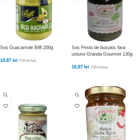
Sos Guacamole Biffi 200g
Sos Pesto de busuioc fara
usturoi Granda Gourmet 130g
18,87
lei
TVA inclus
18,87
lei
TVA inclus
ADAUGĂ ÎN COȘ
ADAUGĂ ÎN COȘ