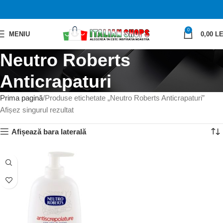
0
MENIU
0,00
LE
Neutro Roberts
Anticrapaturi
Prima pagină
Produse etichetate „Neutro Roberts Anticrapaturi”
Afișez singurul rezultat
Afișează bara laterală