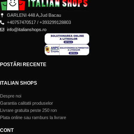
GARLENI 448 A,Jud Bacau
+40757470517 / +393299128803
info@italianshops.ro
POSTĂRI RECENTE
ITALIAN SHOPS
Despre noi
Garantia calitatii produselor
Livrare gratuita peste 250 ron
Plata online sau ramburs la livrare
CONT