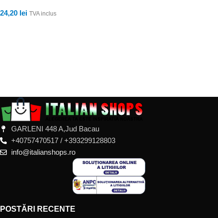
24,20
lei
TVA inclus
ADAUGĂ ÎN COȘ
GARLENI 448 A,Jud Bacau
+40757470517 / +393299128803
info@italianshops.ro
POSTĂRI RECENTE