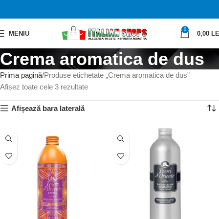
0
MENIU
0,00
LE
Crema aromatica de dus
Prima pagină
Produse etichetate „Crema aromatica de dus”
Afișez toate cele 3 rezultate
Afișează bara laterală