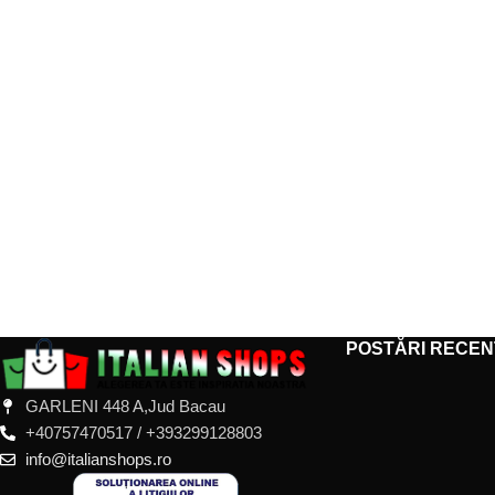
POSTĂRI RECEN
GARLENI 448 A,Jud Bacau
+40757470517 / +393299128803
info@italianshops.ro