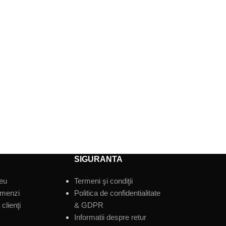
SIGURANTA
eu
Termeni şi condiţii
omenzi
Politica de confidentialitate
clienţi
& GDPR
Informatii despre retur