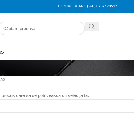
CONTACTATI-NE
( +4 ) 0757470517
US
ano
n produs care să se potrivească cu selecția ta.