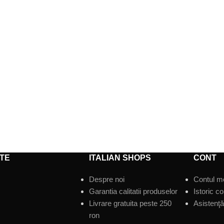
TE
ITALIAN SHOPS
CONT
Despre noi
Contul m
Garantia calitatii produselor
Istoric c
Livrare gratuita peste 250
Asistenţă 
ron