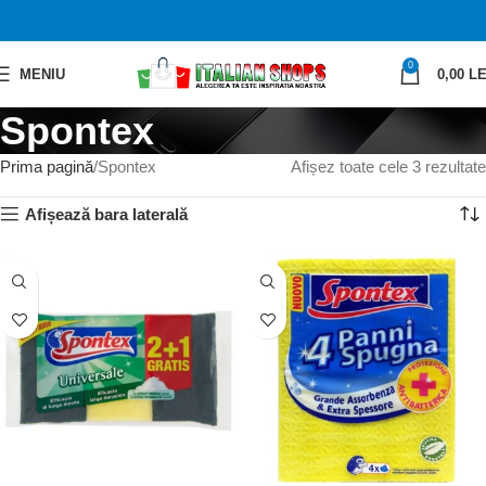
0
MENIU
0,00
LE
Spontex
Prima pagină
Spontex
Afișez toate cele 3 rezultate
Afișează bara laterală