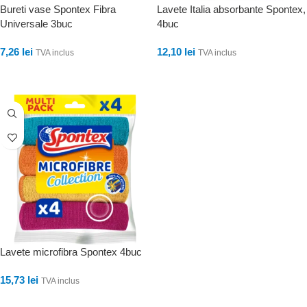
Bureti vase Spontex Fibra
Lavete Italia absorbante Spontex,
Universale 3buc
4buc
7,26
lei
12,10
lei
TVA inclus
TVA inclus
ADAUGĂ ÎN COȘ
ADAUGĂ ÎN COȘ
Lavete microfibra Spontex 4buc
15,73
lei
TVA inclus
ADAUGĂ ÎN COȘ