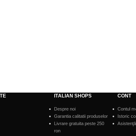
TE
ITALIAN SHOPS
CONT
Despre noi
Contul m
Garantia calitatii produselor
Istoric c
Livrare gratuita peste 250
Asistenţă 
ron