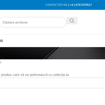
CONTACTATI-NE
( +4 ) 0757470517
US
o
n produs care să se potrivească cu selecția ta.