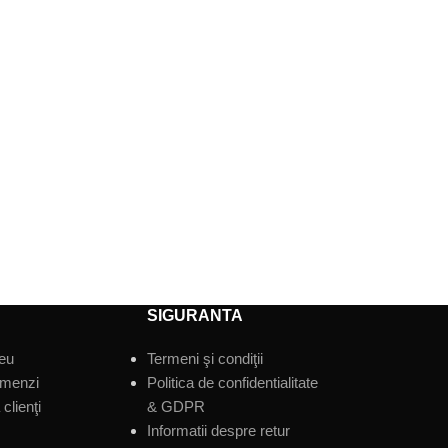
SIGURANTA
eu
Termeni şi condiţii
omenzi
Politica de confidentialitate
clienţi
& GDPR
Informatii despre retur