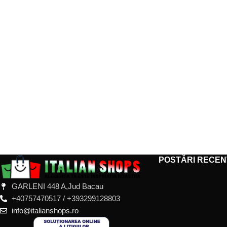
POSTĂRI RECEN
GARLENI 448 A,Jud Bacau
+40757470517 / +393299128803
info@italianshops.ro