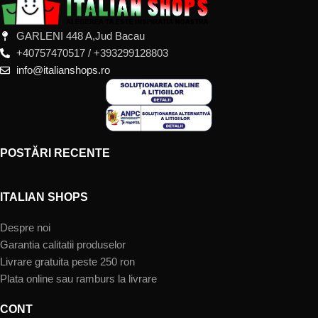
GARLENI 448 A,Jud Bacau
+40757470517 / +393299128803
info@italianshops.ro
POSTĂRI RECENTE
ITALIAN SHOPS
Despre noi
Garantia calitatii produselor
Livrare gratuita peste 250 ron
Plata online sau ramburs la livrare
CONT