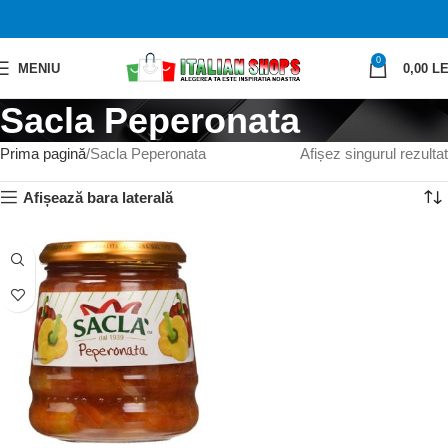
0
MENIU
0,00
LE
Sacla Peperonata
Prima pagină
Sacla Peperonata
Afișez singurul rezultat
Afișează bara laterală