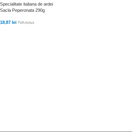
Specialitate italiana de ardei
Sacla Peperonata 290g
18,87
lei
TVA inclus
ADAUGĂ ÎN COȘ