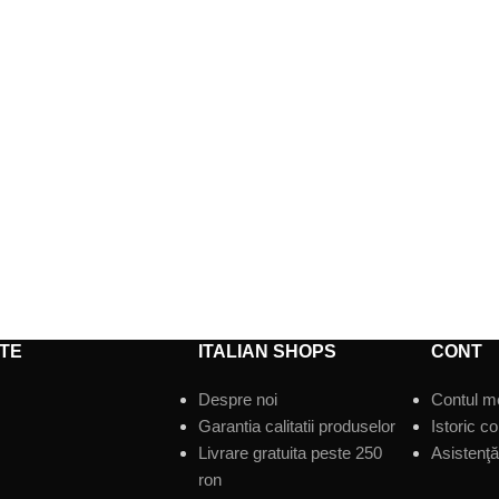
TE
ITALIAN SHOPS
CONT
Despre noi
Contul m
Garantia calitatii produselor
Istoric c
Livrare gratuita peste 250
Asistenţă 
ron