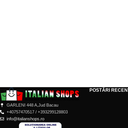
POSTĂRI RECEN
GARLENI 448 A,Jud Bacau
+40757470517 / +393299128803
info@italianshops.ro