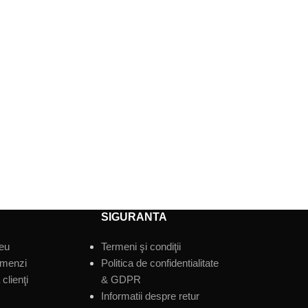
SIGURANTA
eu
Termeni şi condiţii
omenzi
Politica de confidentialitate
clienţi
& GDPR
Informatii despre retur