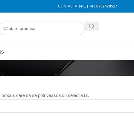
CONTACTATI-NE
( +4 ) 0757470517
US
n produs care să se potrivească cu selecția ta.