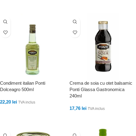
ADAUGĂ ÎN COȘ
Condiment italian Ponti
Crema de soia cu otet balsamic
Dolceagro 500ml
Ponti Glassa Gastronomica
240ml
22,20
lei
TVA inclus
17,76
lei
TVA inclus
ADAUGĂ ÎN COȘ
ADAUGĂ ÎN COȘ