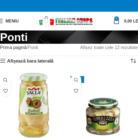
0
MENIU
0,00
LE
Ponti
Prima pagină
Ponti
Afișez toate cele 12 rezultate
Afișează bara laterală
-10%