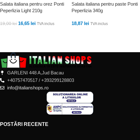
Salata italiana pentru orez Ponti
Salata italiana pentru paste Ponti
Peperlizia Light 210g
Peperlizia 340g
16,65
lei
18,87
lei
19,00
lei
TVA inclus
TVA inclus
ADAUGĂ ÎN COȘ
ADAUGĂ ÎN COȘ
GARLENI 448 A,Jud Bacau
+40757470517 / +393299128803
info@italianshops.ro
POSTĂRI RECENTE