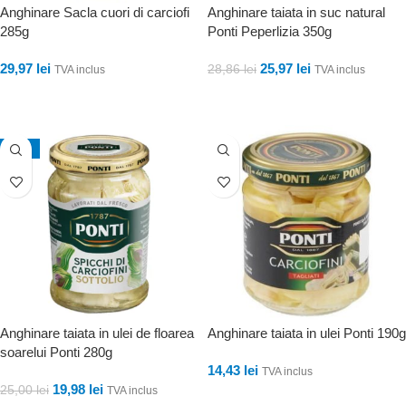
Anghinare Sacla cuori di carciofi
Anghinare taiata in suc natural
285g
Ponti Peperlizia 350g
29,97
lei
25,97
lei
28,86
lei
TVA inclus
TVA inclus
ADAUGĂ ÎN COȘ
ADAUGĂ ÎN COȘ
-20%
Anghinare taiata in ulei de floarea
Anghinare taiata in ulei Ponti 190g
soarelui Ponti 280g
14,43
lei
TVA inclus
19,98
lei
25,00
lei
TVA inclus
ADAUGĂ ÎN COȘ