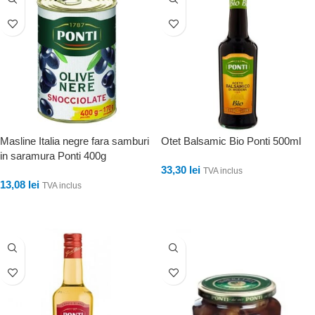
Masline Italia negre fara samburi
Otet Balsamic Bio Ponti 500ml
in saramura Ponti 400g
33,30
lei
TVA inclus
13,08
lei
TVA inclus
ADAUGĂ ÎN COȘ
ADAUGĂ ÎN COȘ