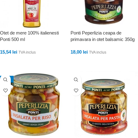
Otet de mere 100% italienesti
Ponti Peperlizia ceapa de
Ponti 500 ml
primavara in otet balsamic 350g
15,54
lei
18,00
lei
TVA inclus
TVA inclus
ADAUGĂ ÎN COȘ
ADAUGĂ ÎN COȘ
-12%